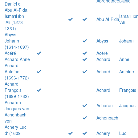
Abrenethée
Daniel
Daniel d'
Abu Al-Fida
Isma'il ibn
Isma'il ib
Abu Al-Fida
'Ali (1273-
'Ali
1331)
Abyss
Johann
Abyss
Johann
(1614-1697)
Acéré
Acéré
Achard Anne
Achard
Anne
Achard
Antoine
Achard
Antoine
(1696-1772)
Achard
François
Achard
François
(1699-1782)
Acharen
Acharen
Jacques
Jacques van
Achenbach
Achenbach
von
Achery Luc
d' (1609-
Achery
Luc