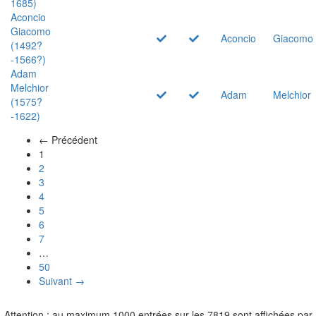
1685)
Aconcio
Giacomo
Aconcio
Giacomo
(1492?
-1566?)
Adam
Melchior
Adam
Melchior
(1575?
-1622)
← Précédent
(actuel)
1
2
3
4
5
6
7
…
50
Suivant →
Attention : au maximum 1000 entrées sur les 7819 sont affichées par