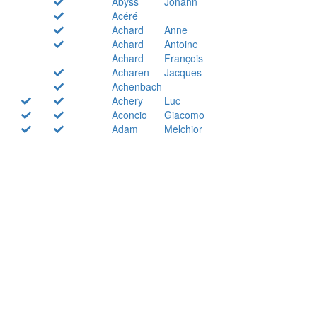
Abyss
Johann
Acéré
Achard
Anne
Achard
Antoine
Achard
François
Acharen
Jacques
Achenbach
Achery
Luc
Aconcio
Giacomo
Adam
Melchior