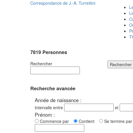
Correspondance de
J.-A. Turrettini
Le
L
C
O
P
T
7819 Personnes
Rechercher
Rechercher
Recherche avancée
Année de naissance :
Intervalle entre
et
Prénom :
Commence par
Contient
Se termine p