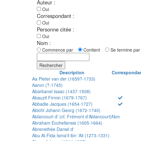
Auteur :
Oui
Correspondant :
Oui
Personne citée :
Oui
Nom :
Commence par
Contient
Se termine p
Rechercher
Description
Corresponda
Aa Pieter van der (1659?-1733)
Aaron (?-1745)
Abarbanel Isaac (1437-1508)
Abauzit Firmin (1679-1767)
Abbadie Jacques (1654-1727)
Abicht Johann Georg (1672-1740)
Ablancourt d' (cf. Frémont d'Ablancourt)
Non
Abraham Ecchellensis (1605-1664)
Abrenethée Daniel d'
Abu Al-Fida Isma'il ibn 'Ali (1273-1331)