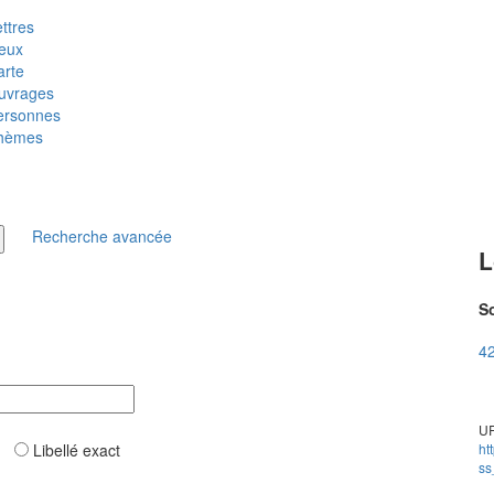
ttres
ieux
arte
uvrages
ersonnes
hèmes
Recherche avancée
L
So
42
UR
ar
Libellé exact
ht
ss