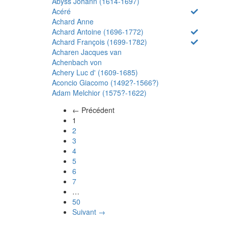
Abyss Johann (1614-1697)
Acéré
Achard Anne
Achard Antoine (1696-1772)
Achard François (1699-1782)
Acharen Jacques van
Achenbach von
Achery Luc d' (1609-1685)
Aconcio Giacomo (1492?-1566?)
Adam Melchior (1575?-1622)
← Précédent
(actuel)
1
2
3
4
5
6
7
…
50
Suivant →