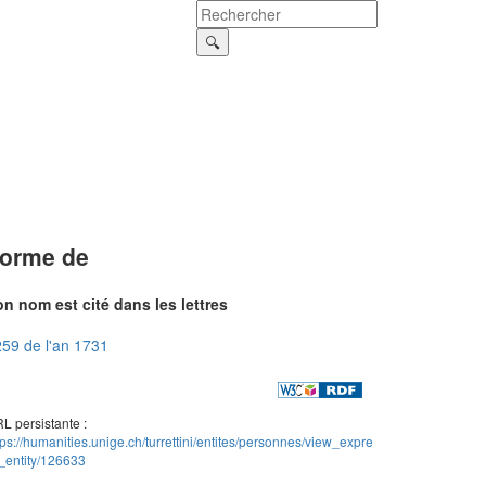
orme de
n nom est cité dans les lettres
59 de l'an 1731
L persistante :
tps://humanities.unige.ch/turrettini/entites/personnes/view_expre
_entity/126633