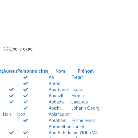
ar
Libellé exact
nt
Auteur
Personne citée
Nom
Prénom
Aa
Pieter
Aaron
Abarbanel
Isaac
Abauzit
Firmin
Abbadie
Jacques
Abicht
Johann Georg
Non
Non
Ablancourt
Abraham
Ecchellensis
Abrenethée
Daniel
Abu Al-Fida
Isma'il ibn 'Ali