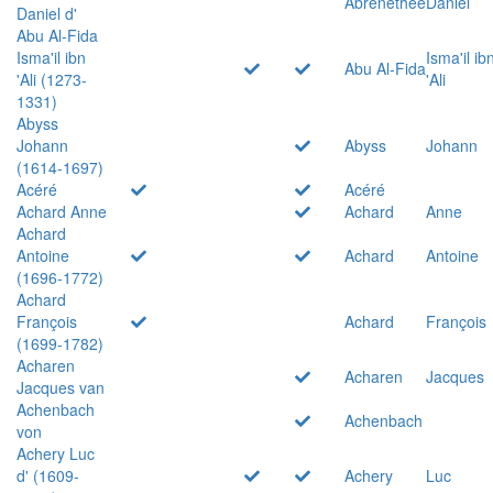
Abrenethée
Daniel
Daniel d'
Abu Al-Fida
Isma'il ibn
Isma'il ib
Abu Al-Fida
'Ali (1273-
'Ali
1331)
Abyss
Johann
Abyss
Johann
(1614-1697)
Acéré
Acéré
Achard Anne
Achard
Anne
Achard
Antoine
Achard
Antoine
(1696-1772)
Achard
François
Achard
François
(1699-1782)
Acharen
Acharen
Jacques
Jacques van
Achenbach
Achenbach
von
Achery Luc
d' (1609-
Achery
Luc