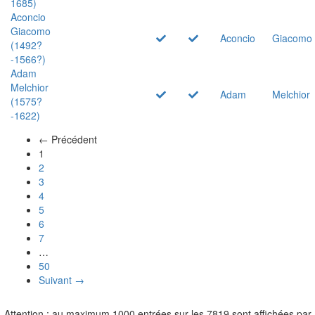
1685)
Aconcio
Giacomo
Aconcio
Giacomo
(1492?
-1566?)
Adam
Melchior
Adam
Melchior
(1575?
-1622)
← Précédent
(actuel)
1
2
3
4
5
6
7
…
50
Suivant →
Attention : au maximum 1000 entrées sur les 7819 sont affichées par