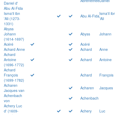
Abrenethée
Daniel
Daniel d'
Abu Al-Fida
Isma'il ibn
Isma'il ib
Abu Al-Fida
'Ali (1273-
'Ali
1331)
Abyss
Johann
Abyss
Johann
(1614-1697)
Acéré
Acéré
Achard Anne
Achard
Anne
Achard
Antoine
Achard
Antoine
(1696-1772)
Achard
François
Achard
François
(1699-1782)
Acharen
Acharen
Jacques
Jacques van
Achenbach
Achenbach
von
Achery Luc
d' (1609-
Achery
Luc