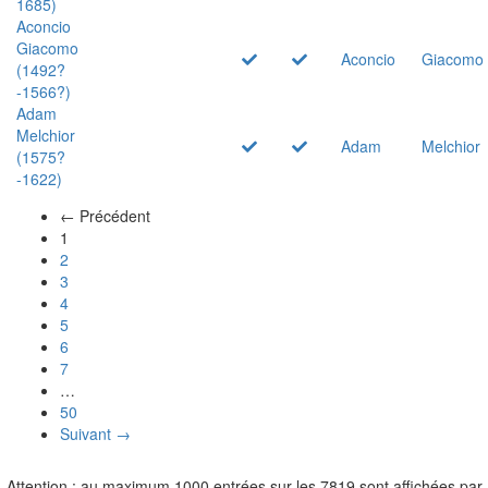
1685)
Aconcio
Giacomo
Aconcio
Giacomo
(1492?
-1566?)
Adam
Melchior
Adam
Melchior
(1575?
-1622)
← Précédent
(actuel)
1
2
3
4
5
6
7
…
50
Suivant →
Attention : au maximum 1000 entrées sur les 7819 sont affichées par