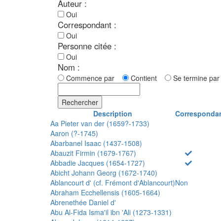
Auteur :
Oui
Correspondant :
Oui
Personne citée :
Oui
Nom :
Commence par
Contient
Se termine p
Rechercher
Description
Corresponda
Aa Pieter van der (1659?-1733)
Aaron (?-1745)
Abarbanel Isaac (1437-1508)
Abauzit Firmin (1679-1767)
Abbadie Jacques (1654-1727)
Abicht Johann Georg (1672-1740)
Ablancourt d' (cf. Frémont d'Ablancourt)
Non
Abraham Ecchellensis (1605-1664)
Abrenethée Daniel d'
Abu Al-Fida Isma'il ibn 'Ali (1273-1331)