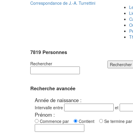
Correspondance de
J.-A. Turrettini
Le
L
C
O
P
T
7819 Personnes
Rechercher
Rechercher
Recherche avancée
Année de naissance :
Intervalle entre
et
Prénom :
Commence par
Contient
Se termine p