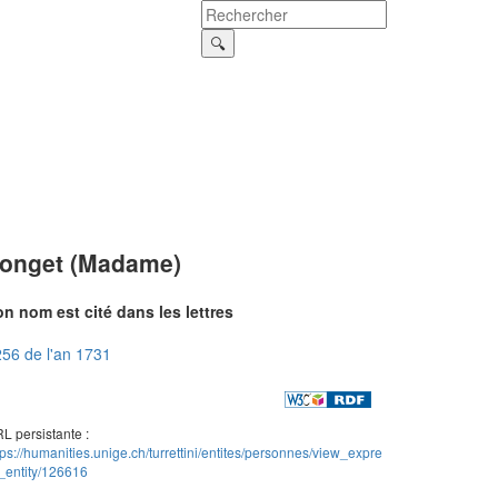
onget (Madame)
n nom est cité dans les lettres
56 de l'an 1731
L persistante :
tps://humanities.unige.ch/turrettini/entites/personnes/view_expre
_entity/126616