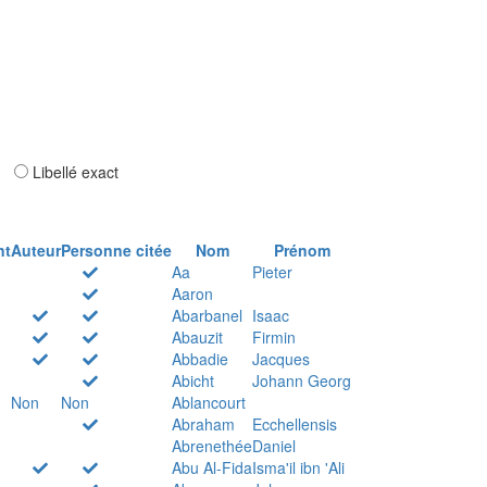
ar
Libellé exact
nt
Auteur
Personne citée
Nom
Prénom
Aa
Pieter
Aaron
Abarbanel
Isaac
Abauzit
Firmin
Abbadie
Jacques
Abicht
Johann Georg
Non
Non
Ablancourt
Abraham
Ecchellensis
Abrenethée
Daniel
Abu Al-Fida
Isma'il ibn 'Ali