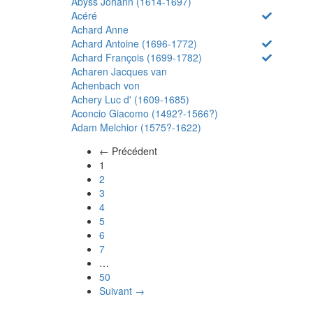
Abyss Johann (1614-1697)
Acéré
Achard Anne
Achard Antoine (1696-1772)
Achard François (1699-1782)
Acharen Jacques van
Achenbach von
Achery Luc d' (1609-1685)
Aconcio Giacomo (1492?-1566?)
Adam Melchior (1575?-1622)
← Précédent
(actuel)
1
2
3
4
5
6
7
…
50
Suivant →