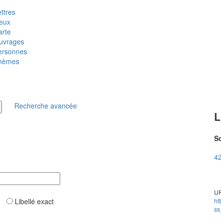
ttres
ieux
arte
uvrages
ersonnes
hèmes
Recherche avancée
L
So
42
UR
ar
Libellé exact
ht
ss