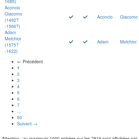
1685)
Aconcio
Giacomo
Aconcio
Giacomo
(1492?
-1566?)
Adam
Melchior
Adam
Melchior
(1575?
-1622)
← Précédent
(actuel)
1
2
3
4
5
6
7
…
50
Suivant →
Attention : au maximum 1000 entrées sur les 7819 sont affichées par