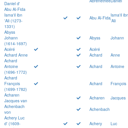
Abrenethée
Daniel
Daniel d'
Abu Al-Fida
Isma'il ibn
Isma'il ib
Abu Al-Fida
'Ali (1273-
'Ali
1331)
Abyss
Johann
Abyss
Johann
(1614-1697)
Acéré
Acéré
Achard Anne
Achard
Anne
Achard
Antoine
Achard
Antoine
(1696-1772)
Achard
François
Achard
François
(1699-1782)
Acharen
Acharen
Jacques
Jacques van
Achenbach
Achenbach
von
Achery Luc
d' (1609-
Achery
Luc