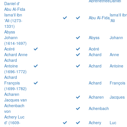
Abrenethée
Daniel
Daniel d'
Abu Al-Fida
Isma'il ibn
Isma'il ib
Abu Al-Fida
'Ali (1273-
'Ali
1331)
Abyss
Johann
Abyss
Johann
(1614-1697)
Acéré
Acéré
Achard Anne
Achard
Anne
Achard
Antoine
Achard
Antoine
(1696-1772)
Achard
François
Achard
François
(1699-1782)
Acharen
Acharen
Jacques
Jacques van
Achenbach
Achenbach
von
Achery Luc
d' (1609-
Achery
Luc