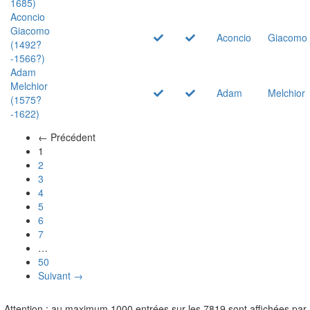
1685)
Aconcio
Giacomo
Aconcio
Giacomo
(1492?
-1566?)
Adam
Melchior
Adam
Melchior
(1575?
-1622)
← Précédent
(actuel)
1
2
3
4
5
6
7
…
50
Suivant →
Attention : au maximum 1000 entrées sur les 7819 sont affichées par