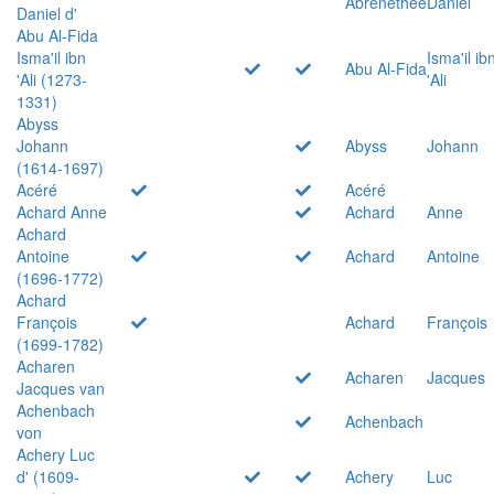
Abrenethée
Daniel
Daniel d'
Abu Al-Fida
Isma'il ibn
Isma'il ib
Abu Al-Fida
'Ali (1273-
'Ali
1331)
Abyss
Johann
Abyss
Johann
(1614-1697)
Acéré
Acéré
Achard Anne
Achard
Anne
Achard
Antoine
Achard
Antoine
(1696-1772)
Achard
François
Achard
François
(1699-1782)
Acharen
Acharen
Jacques
Jacques van
Achenbach
Achenbach
von
Achery Luc
d' (1609-
Achery
Luc