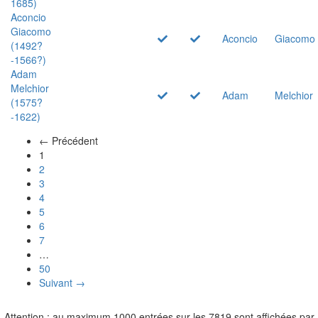
1685)
Aconcio
Giacomo
Aconcio
Giacomo
(1492?
-1566?)
Adam
Melchior
Adam
Melchior
(1575?
-1622)
← Précédent
(actuel)
1
2
3
4
5
6
7
…
50
Suivant →
Attention : au maximum 1000 entrées sur les 7819 sont affichées par