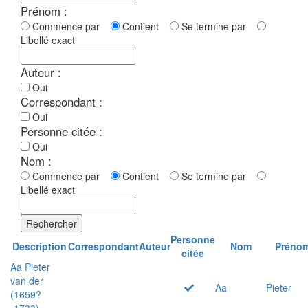
Prénom :
Commence par
Contient
Se termine par
Libellé exact
Auteur :
Oui
Correspondant :
Oui
Personne citée :
Oui
Nom :
Commence par
Contient
Se termine par
Libellé exact
Rechercher
Personne
Description
Correspondant
Auteur
Nom
Préno
citée
Aa Pieter
van der
Aa
Pieter
(1659?
-1733)