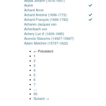
Abyss Johann (1614-1697)
Acéré
Achard Anne
Achard Antoine (1696-1772)
Achard François (1699-1782)
Acharen Jacques van
Achenbach von
Achery Luc d' (1609-1685)
Aconcio Giacomo (1492?-1566?)
Adam Melchior (1575?-1622)
← Précédent
(actuel)
1
2
3
4
5
6
7
…
50
Suivant →