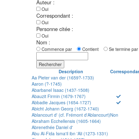
Auteur :
Oui
Correspondant :
Oui
Personne citée :
Oui
Nom :
Commence par
Contient
Se termine p
Rechercher
Description
Corresponda
Aa Pieter van der (1659?-1733)
Aaron (?-1745)
Abarbanel Isaac (1437-1508)
Abauzit Firmin (1679-1767)
Abbadie Jacques (1654-1727)
Abicht Johann Georg (1672-1740)
Ablancourt d' (cf. Frémont d'Ablancourt)
Non
Abraham Ecchellensis (1605-1664)
Abrenethée Daniel d'
Abu Al-Fida Isma'il ibn 'Ali (1273-1331)