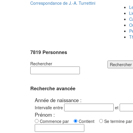
Correspondance de
J.-A. Turrettini
Le
L
C
O
P
T
7819 Personnes
Rechercher
Rechercher
Recherche avancée
Année de naissance :
Intervalle entre
et
Prénom :
Commence par
Contient
Se termine p