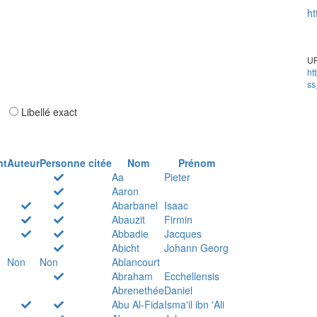
ht
UR
ht
ss
ar
Libellé exact
nt
Auteur
Personne citée
Nom
Prénom
Aa
Pieter
Aaron
Abarbanel
Isaac
Abauzit
Firmin
Abbadie
Jacques
Abicht
Johann Georg
Non
Non
Ablancourt
Abraham
Ecchellensis
Abrenethée
Daniel
Abu Al-Fida
Isma'il ibn 'Ali