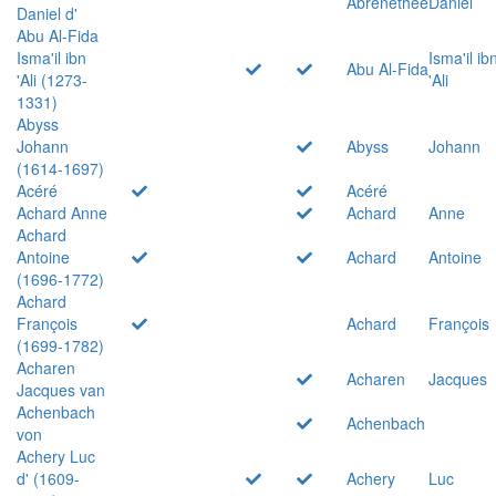
Abrenethée
Daniel
Daniel d'
Abu Al-Fida
Isma'il ibn
Isma'il ib
Abu Al-Fida
'Ali (1273-
'Ali
1331)
Abyss
Johann
Abyss
Johann
(1614-1697)
Acéré
Acéré
Achard Anne
Achard
Anne
Achard
Antoine
Achard
Antoine
(1696-1772)
Achard
François
Achard
François
(1699-1782)
Acharen
Acharen
Jacques
Jacques van
Achenbach
Achenbach
von
Achery Luc
d' (1609-
Achery
Luc