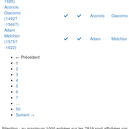
1685)
Aconcio
Giacomo
Aconcio
Giacomo
(1492?
-1566?)
Adam
Melchior
Adam
Melchior
(1575?
-1622)
← Précédent
(actuel)
1
2
3
4
5
6
7
…
50
Suivant →
Attention : au maximum 1000 entrées sur les 7819 sont affichées par