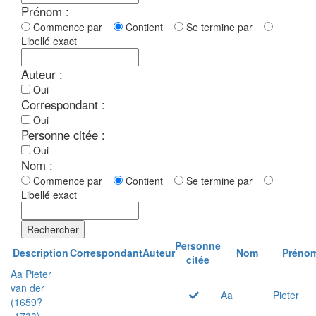
Prénom :
Commence par
Contient
Se termine par
Libellé exact
Auteur :
Oui
Correspondant :
Oui
Personne citée :
Oui
Nom :
Commence par
Contient
Se termine par
Libellé exact
Rechercher
Personne
Description
Correspondant
Auteur
Nom
Préno
citée
Aa Pieter
van der
Aa
Pieter
(1659?
-1733)