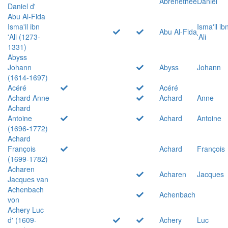
Abrenethée
Daniel
Daniel d'
Abu Al-Fida
Isma'il ibn
Isma'il ib
Abu Al-Fida
'Ali (1273-
'Ali
1331)
Abyss
Johann
Abyss
Johann
(1614-1697)
Acéré
Acéré
Achard Anne
Achard
Anne
Achard
Antoine
Achard
Antoine
(1696-1772)
Achard
François
Achard
François
(1699-1782)
Acharen
Acharen
Jacques
Jacques van
Achenbach
Achenbach
von
Achery Luc
d' (1609-
Achery
Luc