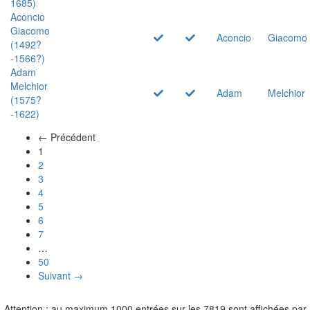
1685)
Aconcio
Giacomo
Aconcio
Giacomo
(1492?
-1566?)
Adam
Melchior
Adam
Melchior
(1575?
-1622)
← Précédent
(actuel)
1
2
3
4
5
6
7
…
50
Suivant →
Attention : au maximum 1000 entrées sur les 7819 sont affichées par