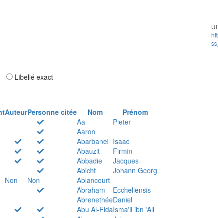
UR
ht
ss
ar
Libellé exact
nt
Auteur
Personne citée
Nom
Prénom
Aa
Pieter
Aaron
Abarbanel
Isaac
Abauzit
Firmin
Abbadie
Jacques
Abicht
Johann Georg
Non
Non
Ablancourt
Abraham
Ecchellensis
Abrenethée
Daniel
Abu Al-Fida
Isma'il ibn 'Ali