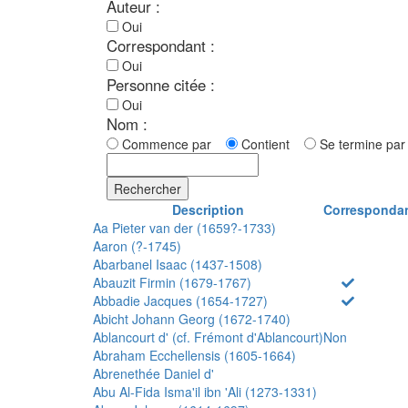
Auteur :
Oui
Correspondant :
Oui
Personne citée :
Oui
Nom :
Commence par
Contient
Se termine p
Rechercher
Description
Corresponda
Aa Pieter van der (1659?-1733)
Aaron (?-1745)
Abarbanel Isaac (1437-1508)
Abauzit Firmin (1679-1767)
Abbadie Jacques (1654-1727)
Abicht Johann Georg (1672-1740)
Ablancourt d' (cf. Frémont d'Ablancourt)
Non
Abraham Ecchellensis (1605-1664)
Abrenethée Daniel d'
Abu Al-Fida Isma'il ibn 'Ali (1273-1331)