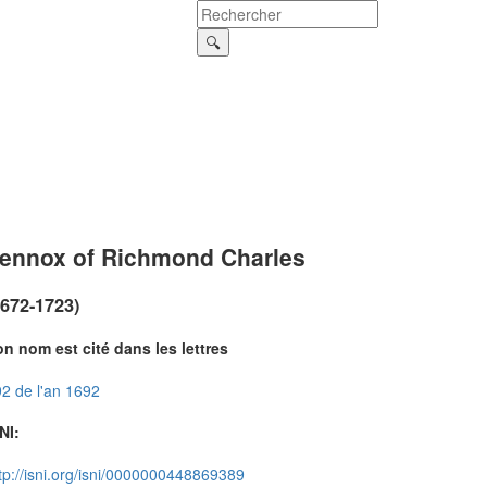
ennox of Richmond Charles
1672-1723)
n nom est cité dans les lettres
2 de l'an 1692
NI:
tp://isni.org/isni/0000000448869389