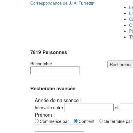
Correspondance de
J.-A. Turrettini
Le
L
C
O
P
T
7819 Personnes
Rechercher
Rechercher
Recherche avancée
Année de naissance :
Intervalle entre
et
Prénom :
Commence par
Contient
Se termine p