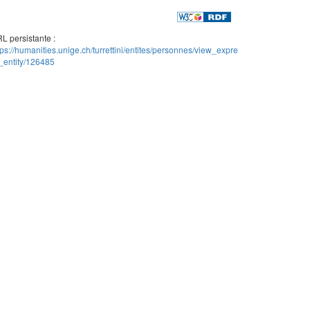
L persistante :
tps://humanities.unige.ch/turrettini/entites/personnes/view_expre
_entity/126485