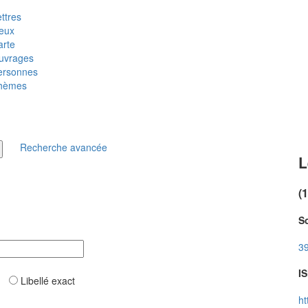
ttres
ieux
arte
uvrages
ersonnes
hèmes
Recherche avancée
L
(
So
39
IS
ar
Libellé exact
ht