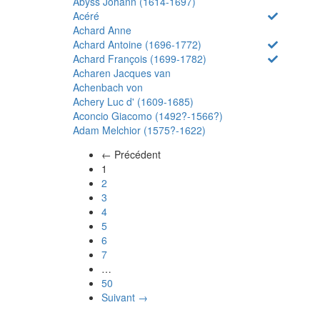
Abyss Johann (1614-1697)
Acéré
Achard Anne
Achard Antoine (1696-1772)
Achard François (1699-1782)
Acharen Jacques van
Achenbach von
Achery Luc d' (1609-1685)
Aconcio Giacomo (1492?-1566?)
Adam Melchior (1575?-1622)
← Précédent
(actuel)
1
2
3
4
5
6
7
…
50
Suivant →