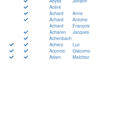
Abyss
Johann
Acéré
Achard
Anne
Achard
Antoine
Achard
François
Acharen
Jacques
Achenbach
Achery
Luc
Aconcio
Giacomo
Adam
Melchior