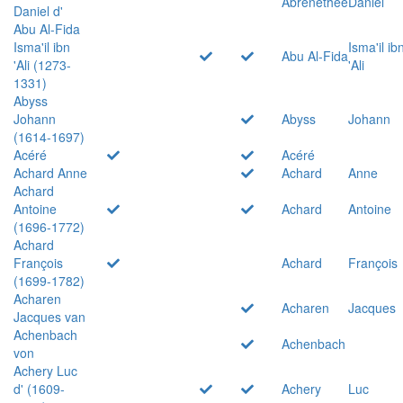
Abrenethée
Daniel
Daniel d'
Abu Al-Fida
Isma'il ibn
Isma'il ib
Abu Al-Fida
'Ali (1273-
'Ali
1331)
Abyss
Johann
Abyss
Johann
(1614-1697)
Acéré
Acéré
Achard Anne
Achard
Anne
Achard
Antoine
Achard
Antoine
(1696-1772)
Achard
François
Achard
François
(1699-1782)
Acharen
Acharen
Jacques
Jacques van
Achenbach
Achenbach
von
Achery Luc
d' (1609-
Achery
Luc