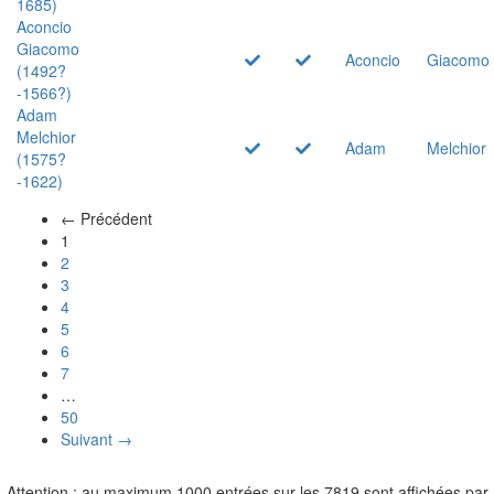
1685)
Aconcio
Giacomo
Aconcio
Giacomo
(1492?
-1566?)
Adam
Melchior
Adam
Melchior
(1575?
-1622)
← Précédent
(actuel)
1
2
3
4
5
6
7
…
50
Suivant →
Attention : au maximum 1000 entrées sur les 7819 sont affichées par