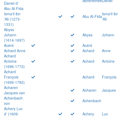
Abrenethée
Daniel
Daniel d'
Abu Al-Fida
Isma'il ibn
Isma'il ib
Abu Al-Fida
'Ali (1273-
'Ali
1331)
Abyss
Johann
Abyss
Johann
(1614-1697)
Acéré
Acéré
Achard Anne
Achard
Anne
Achard
Antoine
Achard
Antoine
(1696-1772)
Achard
François
Achard
François
(1699-1782)
Acharen
Acharen
Jacques
Jacques van
Achenbach
Achenbach
von
Achery Luc
d' (1609-
Achery
Luc