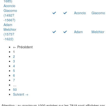
1685)
Aconcio
Giacomo
Aconcio
Giacomo
(1492?
-1566?)
Adam
Melchior
Adam
Melchior
(1575?
-1622)
← Précédent
(actuel)
1
2
3
4
5
6
7
…
50
Suivant →
Attention : au maximum 1000 entrées sur les 7819 sont affichées par