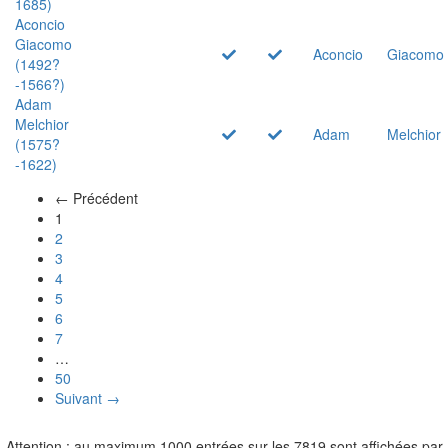
1685)
Aconcio
Giacomo
Aconcio
Giacomo
(1492?
-1566?)
Adam
Melchior
Adam
Melchior
(1575?
-1622)
← Précédent
(actuel)
1
2
3
4
5
6
7
…
50
Suivant →
Attention : au maximum 1000 entrées sur les 7819 sont affichées par