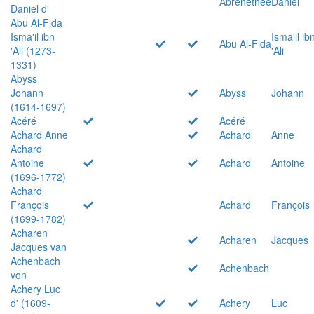
Abrenethée
Daniel
Daniel d'
Abu Al-Fida
Isma'il ibn
Isma'il ib
Abu Al-Fida
'Ali (1273-
'Ali
1331)
Abyss
Johann
Abyss
Johann
(1614-1697)
Acéré
Acéré
Achard Anne
Achard
Anne
Achard
Antoine
Achard
Antoine
(1696-1772)
Achard
François
Achard
François
(1699-1782)
Acharen
Acharen
Jacques
Jacques van
Achenbach
Achenbach
von
Achery Luc
d' (1609-
Achery
Luc