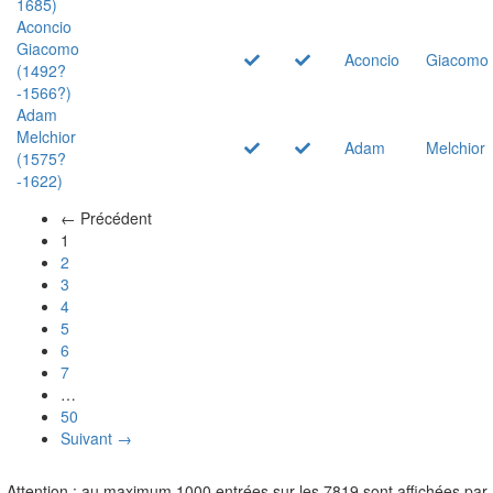
1685)
Aconcio
Giacomo
Aconcio
Giacomo
(1492?
-1566?)
Adam
Melchior
Adam
Melchior
(1575?
-1622)
← Précédent
(actuel)
1
2
3
4
5
6
7
…
50
Suivant →
Attention : au maximum 1000 entrées sur les 7819 sont affichées par