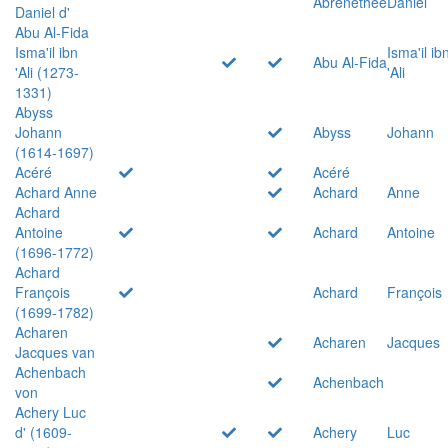
Abrenethée
Daniel
Daniel d'
Abu Al-Fida
Isma'il ibn
Isma'il ib
Abu Al-Fida
'Ali (1273-
'Ali
1331)
Abyss
Johann
Abyss
Johann
(1614-1697)
Acéré
Acéré
Achard Anne
Achard
Anne
Achard
Antoine
Achard
Antoine
(1696-1772)
Achard
François
Achard
François
(1699-1782)
Acharen
Acharen
Jacques
Jacques van
Achenbach
Achenbach
von
Achery Luc
d' (1609-
Achery
Luc