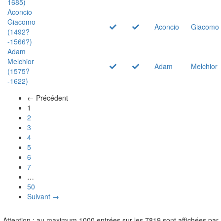
1685)
Aconcio
Giacomo
Aconcio
Giacomo
(1492?
-1566?)
Adam
Melchior
Adam
Melchior
(1575?
-1622)
← Précédent
(actuel)
1
2
3
4
5
6
7
…
50
Suivant →
Attention : au maximum 1000 entrées sur les 7819 sont affichées par