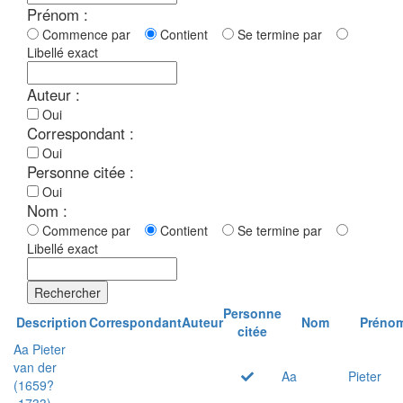
Prénom :
Commence par
Contient
Se termine par
Libellé exact
Auteur :
Oui
Correspondant :
Oui
Personne citée :
Oui
Nom :
Commence par
Contient
Se termine par
Libellé exact
Rechercher
Personne
Description
Correspondant
Auteur
Nom
Préno
citée
Aa Pieter
van der
Aa
Pieter
(1659?
-1733)