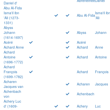
Abrenethée
Daniel
Daniel d'
Abu Al-Fida
Isma'il ibn
Isma'il ib
Abu Al-Fida
'Ali (1273-
'Ali
1331)
Abyss
Johann
Abyss
Johann
(1614-1697)
Acéré
Acéré
Achard Anne
Achard
Anne
Achard
Antoine
Achard
Antoine
(1696-1772)
Achard
François
Achard
François
(1699-1782)
Acharen
Acharen
Jacques
Jacques van
Achenbach
Achenbach
von
Achery Luc
d' (1609-
Achery
Luc