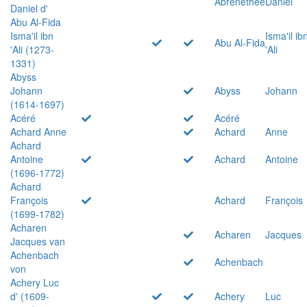
Abrenethée
Daniel
Daniel d'
Abu Al-Fida
Isma'il ibn
Isma'il ib
Abu Al-Fida
'Ali (1273-
'Ali
1331)
Abyss
Johann
Abyss
Johann
(1614-1697)
Acéré
Acéré
Achard Anne
Achard
Anne
Achard
Antoine
Achard
Antoine
(1696-1772)
Achard
François
Achard
François
(1699-1782)
Acharen
Acharen
Jacques
Jacques van
Achenbach
Achenbach
von
Achery Luc
d' (1609-
Achery
Luc