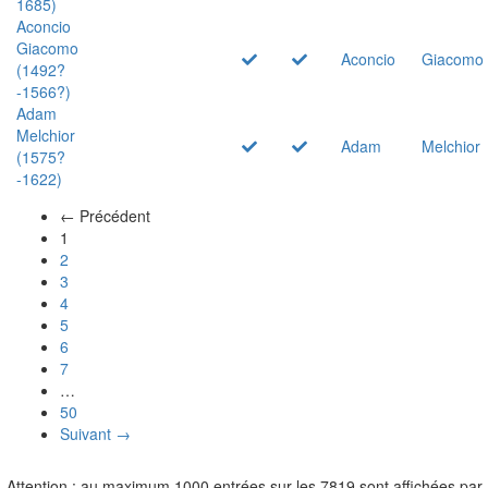
1685)
Aconcio
Giacomo
Aconcio
Giacomo
(1492?
-1566?)
Adam
Melchior
Adam
Melchior
(1575?
-1622)
← Précédent
(actuel)
1
2
3
4
5
6
7
…
50
Suivant →
Attention : au maximum 1000 entrées sur les 7819 sont affichées par