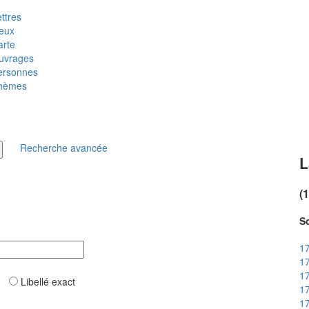
ttres
ieux
arte
uvrages
ersonnes
hèmes
Recherche avancée
L
(
So
17
17
17
ar
Libellé exact
17
17