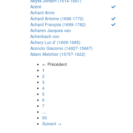
Abyss Johann (1614-1697)
Acéré
Achard Anne
Achard Antoine (1696-1772)
Achard François (1699-1782)
Acharen Jacques van
Achenbach von
Achery Luc d' (1609-1685)
Aconcio Giacomo (1492?-1566?)
Adam Melchior (1575?-1622)
← Précédent
(actuel)
1
2
3
4
5
6
7
…
50
Suivant →