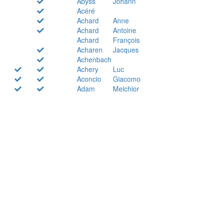
Abyss
Johann
Acéré
Achard
Anne
Achard
Antoine
Achard
François
Acharen
Jacques
Achenbach
Achery
Luc
Aconcio
Giacomo
Adam
Melchior