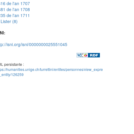
16 de l'an 1707
81 de l'an 1708
35 de l'an 1711
Lister (8)
NI:
tp://isni.org/isni/0000000025551045
L persistante :
tps://humanities.unige.ch/turrettini/entites/personnes/view_expre
_entity/126259