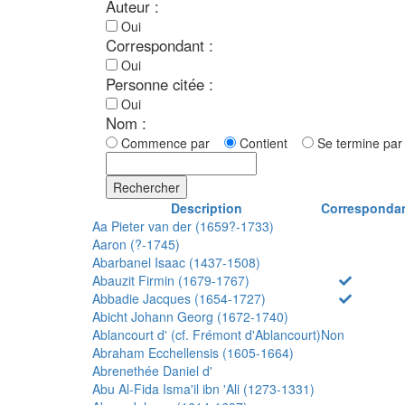
Auteur :
Oui
Correspondant :
Oui
Personne citée :
Oui
Nom :
Commence par
Contient
Se termine p
Rechercher
Description
Corresponda
Aa Pieter van der (1659?-1733)
Aaron (?-1745)
Abarbanel Isaac (1437-1508)
Abauzit Firmin (1679-1767)
Abbadie Jacques (1654-1727)
Abicht Johann Georg (1672-1740)
Ablancourt d' (cf. Frémont d'Ablancourt)
Non
Abraham Ecchellensis (1605-1664)
Abrenethée Daniel d'
Abu Al-Fida Isma'il ibn 'Ali (1273-1331)