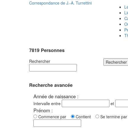
Correspondance de
J.-A. Turrettini
Le
L
C
O
P
T
7819 Personnes
Rechercher
Rechercher
Recherche avancée
Année de naissance :
Intervalle entre
et
Prénom :
Commence par
Contient
Se termine p