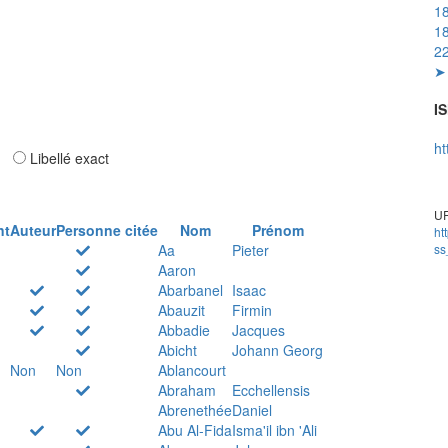
18
18
22
➤ 
IS
ht
ar
Libellé exact
UR
nt
Auteur
Personne citée
Nom
Prénom
ht
Aa
Pieter
ss
Aaron
Abarbanel
Isaac
Abauzit
Firmin
Abbadie
Jacques
Abicht
Johann Georg
Non
Non
Ablancourt
Abraham
Ecchellensis
Abrenethée
Daniel
Abu Al-Fida
Isma'il ibn 'Ali