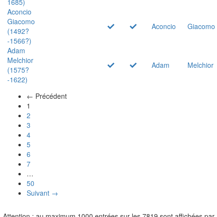
1685)
Aconcio
Giacomo
Aconcio
Giacomo
(1492?
-1566?)
Adam
Melchior
Adam
Melchior
(1575?
-1622)
← Précédent
(actuel)
1
2
3
4
5
6
7
…
50
Suivant →
Attention : au maximum 1000 entrées sur les 7819 sont affichées par