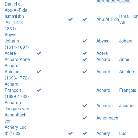
Abrenethée
Daniel
Daniel d'
Abu Al-Fida
Isma'il ibn
Isma'il ib
Abu Al-Fida
'Ali (1273-
'Ali
1331)
Abyss
Johann
Abyss
Johann
(1614-1697)
Acéré
Acéré
Achard Anne
Achard
Anne
Achard
Antoine
Achard
Antoine
(1696-1772)
Achard
François
Achard
François
(1699-1782)
Acharen
Acharen
Jacques
Jacques van
Achenbach
Achenbach
von
Achery Luc
d' (1609-
Achery
Luc