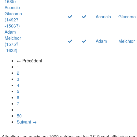
1685)
Aconcio
Giacomo
Aconcio
Giacomo
(1492?
-1566?)
Adam
Melchior
Adam
Melchior
(1575?
-1622)
← Précédent
(actuel)
1
2
3
4
5
6
7
…
50
Suivant →
Attention : au maximum 1000 entrées sur les 7819 sont affichées par