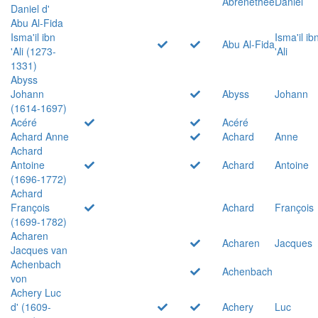
Abrenethée
Daniel
Daniel d'
Abu Al-Fida
Isma'il ibn
Isma'il ib
Abu Al-Fida
'Ali (1273-
'Ali
1331)
Abyss
Johann
Abyss
Johann
(1614-1697)
Acéré
Acéré
Achard Anne
Achard
Anne
Achard
Antoine
Achard
Antoine
(1696-1772)
Achard
François
Achard
François
(1699-1782)
Acharen
Acharen
Jacques
Jacques van
Achenbach
Achenbach
von
Achery Luc
d' (1609-
Achery
Luc