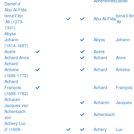
Abrenethée
Daniel
Daniel d'
Abu Al-Fida
Isma'il ibn
Isma'il ib
Abu Al-Fida
'Ali (1273-
'Ali
1331)
Abyss
Johann
Abyss
Johann
(1614-1697)
Acéré
Acéré
Achard Anne
Achard
Anne
Achard
Antoine
Achard
Antoine
(1696-1772)
Achard
François
Achard
François
(1699-1782)
Acharen
Acharen
Jacques
Jacques van
Achenbach
Achenbach
von
Achery Luc
d' (1609-
Achery
Luc