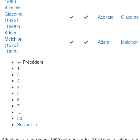
1685)
Aconcio
Giacomo
Aconcio
Giacomo
(1492?
-1566?)
Adam
Melchior
Adam
Melchior
(1575?
-1622)
← Précédent
(actuel)
1
2
3
4
5
6
7
…
50
Suivant →
Attention : au maximum 1000 entrées sur les 7819 sont affichées par