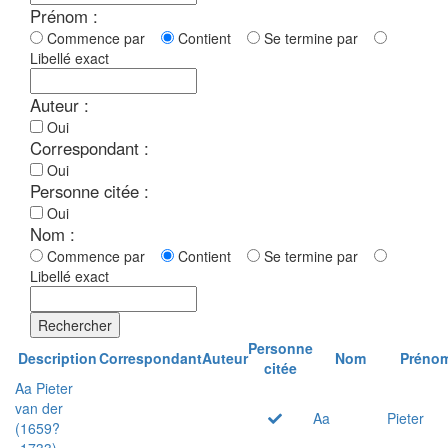
Prénom :
Commence par
Contient
Se termine par
Libellé exact
Auteur :
Oui
Correspondant :
Oui
Personne citée :
Oui
Nom :
Commence par
Contient
Se termine par
Libellé exact
Rechercher
Personne
Description
Correspondant
Auteur
Nom
Préno
citée
Aa Pieter
van der
Aa
Pieter
(1659?
-1733)