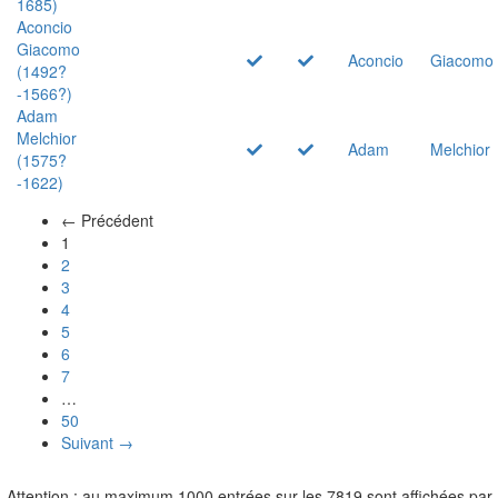
1685)
Aconcio
Giacomo
Aconcio
Giacomo
(1492?
-1566?)
Adam
Melchior
Adam
Melchior
(1575?
-1622)
← Précédent
(actuel)
1
2
3
4
5
6
7
…
50
Suivant →
Attention : au maximum 1000 entrées sur les 7819 sont affichées par