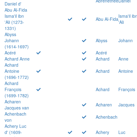
Abrenethée
Daniel
Daniel d'
Abu Al-Fida
Isma'il ibn
Isma'il ib
Abu Al-Fida
'Ali (1273-
'Ali
1331)
Abyss
Johann
Abyss
Johann
(1614-1697)
Acéré
Acéré
Achard Anne
Achard
Anne
Achard
Antoine
Achard
Antoine
(1696-1772)
Achard
François
Achard
François
(1699-1782)
Acharen
Acharen
Jacques
Jacques van
Achenbach
Achenbach
von
Achery Luc
d' (1609-
Achery
Luc