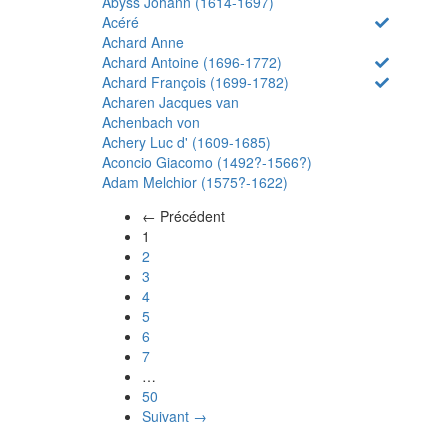
Abyss Johann (1614-1697)
Acéré
Achard Anne
Achard Antoine (1696-1772)
Achard François (1699-1782)
Acharen Jacques van
Achenbach von
Achery Luc d' (1609-1685)
Aconcio Giacomo (1492?-1566?)
Adam Melchior (1575?-1622)
← Précédent
(actuel)
1
2
3
4
5
6
7
…
50
Suivant →