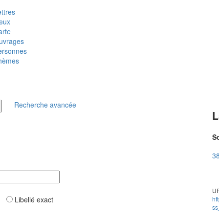
ttres
ieux
arte
uvrages
ersonnes
hèmes
Recherche avancée
L
So
38
UR
ar
Libellé exact
ht
ss