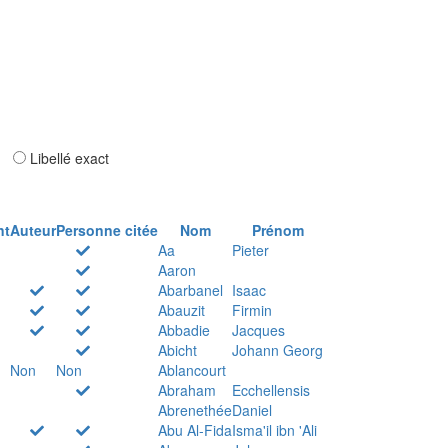
ar
Libellé exact
nt
Auteur
Personne citée
Nom
Prénom
Aa
Pieter
Aaron
Abarbanel
Isaac
Abauzit
Firmin
Abbadie
Jacques
Abicht
Johann Georg
Non
Non
Ablancourt
Abraham
Ecchellensis
Abrenethée
Daniel
Abu Al-Fida
Isma'il ibn 'Ali