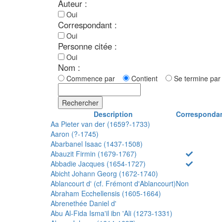
Auteur :
Oui
Correspondant :
Oui
Personne citée :
Oui
Nom :
Commence par
Contient
Se termine p
Rechercher
Description
Corresponda
Aa Pieter van der (1659?-1733)
Aaron (?-1745)
Abarbanel Isaac (1437-1508)
Abauzit Firmin (1679-1767)
Abbadie Jacques (1654-1727)
Abicht Johann Georg (1672-1740)
Ablancourt d' (cf. Frémont d'Ablancourt)
Non
Abraham Ecchellensis (1605-1664)
Abrenethée Daniel d'
Abu Al-Fida Isma'il ibn 'Ali (1273-1331)