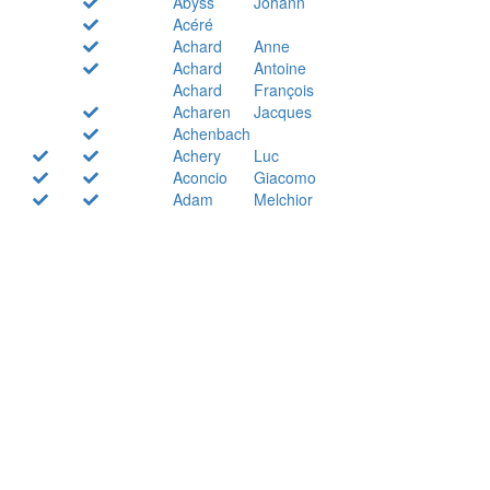
Abyss
Johann
Acéré
Achard
Anne
Achard
Antoine
Achard
François
Acharen
Jacques
Achenbach
Achery
Luc
Aconcio
Giacomo
Adam
Melchior