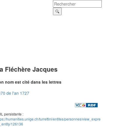
a Fléchère Jacques
n nom est cité dans les lettres
70 de l'an 1727
L persistante :
tps://humanities.unige.ch/turrettini/entites/personnes/view_expre
_entity/126136