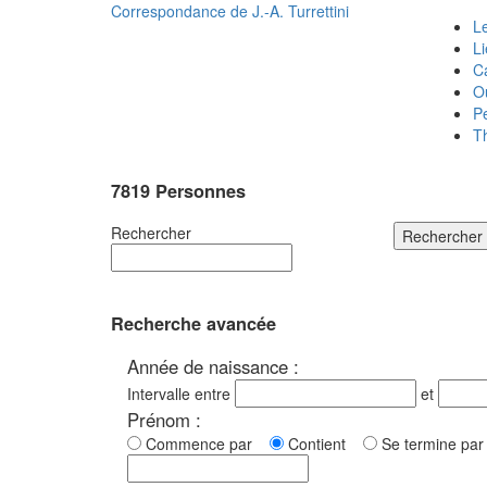
Correspondance de
J.-A. Turrettini
Le
L
C
O
P
T
7819 Personnes
Rechercher
Rechercher
Recherche avancée
Année de naissance :
Intervalle entre
et
Prénom :
Commence par
Contient
Se termine p