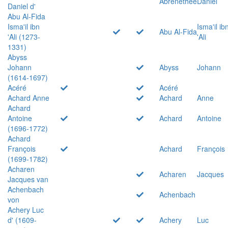
Abrenethée
Daniel
Daniel d'
Abu Al-Fida
Isma'il ibn
Isma'il ib
Abu Al-Fida
'Ali (1273-
'Ali
1331)
Abyss
Johann
Abyss
Johann
(1614-1697)
Acéré
Acéré
Achard Anne
Achard
Anne
Achard
Antoine
Achard
Antoine
(1696-1772)
Achard
François
Achard
François
(1699-1782)
Acharen
Acharen
Jacques
Jacques van
Achenbach
Achenbach
von
Achery Luc
d' (1609-
Achery
Luc