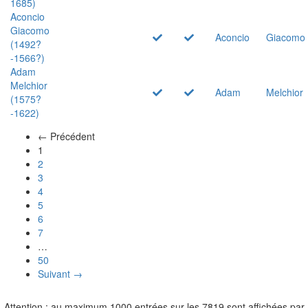
1685)
Aconcio
Giacomo
Aconcio
Giacomo
(1492?
-1566?)
Adam
Melchior
Adam
Melchior
(1575?
-1622)
← Précédent
(actuel)
1
2
3
4
5
6
7
…
50
Suivant →
Attention : au maximum 1000 entrées sur les 7819 sont affichées par