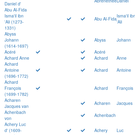
Abrenethée
Daniel
Daniel d'
Abu Al-Fida
Isma'il ibn
Isma'il ib
Abu Al-Fida
'Ali (1273-
'Ali
1331)
Abyss
Johann
Abyss
Johann
(1614-1697)
Acéré
Acéré
Achard Anne
Achard
Anne
Achard
Antoine
Achard
Antoine
(1696-1772)
Achard
François
Achard
François
(1699-1782)
Acharen
Acharen
Jacques
Jacques van
Achenbach
Achenbach
von
Achery Luc
d' (1609-
Achery
Luc