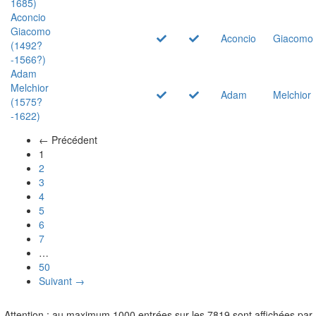
1685)
Aconcio
Giacomo
Aconcio
Giacomo
(1492?
-1566?)
Adam
Melchior
Adam
Melchior
(1575?
-1622)
← Précédent
(actuel)
1
2
3
4
5
6
7
…
50
Suivant →
Attention : au maximum 1000 entrées sur les 7819 sont affichées par