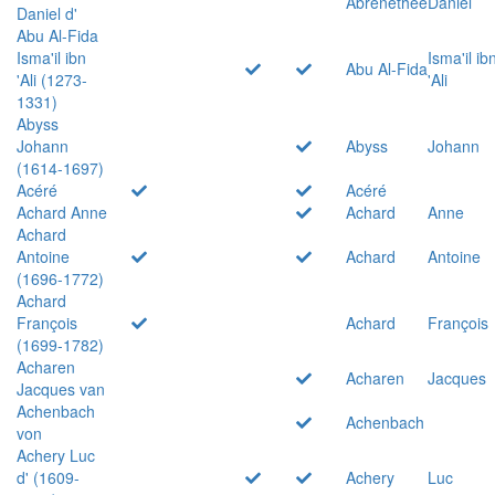
Abrenethée
Daniel
Daniel d'
Abu Al-Fida
Isma'il ibn
Isma'il ib
Abu Al-Fida
'Ali (1273-
'Ali
1331)
Abyss
Johann
Abyss
Johann
(1614-1697)
Acéré
Acéré
Achard Anne
Achard
Anne
Achard
Antoine
Achard
Antoine
(1696-1772)
Achard
François
Achard
François
(1699-1782)
Acharen
Acharen
Jacques
Jacques van
Achenbach
Achenbach
von
Achery Luc
d' (1609-
Achery
Luc