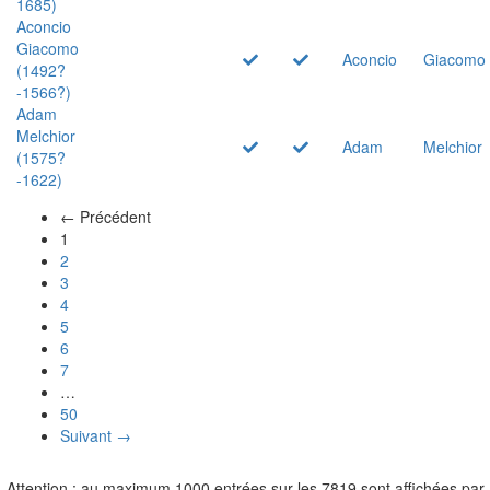
1685)
Aconcio
Giacomo
Aconcio
Giacomo
(1492?
-1566?)
Adam
Melchior
Adam
Melchior
(1575?
-1622)
← Précédent
(actuel)
1
2
3
4
5
6
7
…
50
Suivant →
Attention : au maximum 1000 entrées sur les 7819 sont affichées par