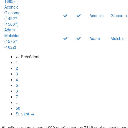
1685)
Aconcio
Giacomo
Aconcio
Giacomo
(1492?
-1566?)
Adam
Melchior
Adam
Melchior
(1575?
-1622)
← Précédent
(actuel)
1
2
3
4
5
6
7
…
50
Suivant →
Attention : au maximum 1000 entrées sur les 7819 sont affichées par