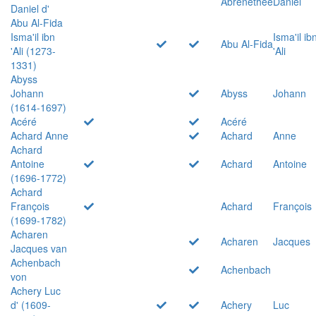
Abrenethée
Daniel
Daniel d'
Abu Al-Fida
Isma'il ibn
Isma'il ib
Abu Al-Fida
'Ali (1273-
'Ali
1331)
Abyss
Johann
Abyss
Johann
(1614-1697)
Acéré
Acéré
Achard Anne
Achard
Anne
Achard
Antoine
Achard
Antoine
(1696-1772)
Achard
François
Achard
François
(1699-1782)
Acharen
Acharen
Jacques
Jacques van
Achenbach
Achenbach
von
Achery Luc
d' (1609-
Achery
Luc