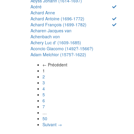
Abyss Johann (1614-1697)
Acéré
Achard Anne
Achard Antoine (1696-1772)
Achard François (1699-1782)
Acharen Jacques van
Achenbach von
Achery Luc d' (1609-1685)
Aconcio Giacomo (1492?-1566?)
Adam Melchior (1575?-1622)
← Précédent
(actuel)
1
2
3
4
5
6
7
…
50
Suivant →