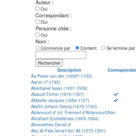
Auteur :
Oui
Correspondant :
Oui
Personne citée :
Oui
Nom :
Commence par
Contient
Se termine p
Rechercher
Description
Corresponda
Aa Pieter van der (1659?-1733)
Aaron (?-1745)
Abarbanel Isaac (1437-1508)
Abauzit Firmin (1679-1767)
Abbadie Jacques (1654-1727)
Abicht Johann Georg (1672-1740)
Ablancourt d' (cf. Frémont d'Ablancourt)
Non
Abraham Ecchellensis (1605-1664)
Abrenethée Daniel d'
Abu Al-Fida Isma'il ibn 'Ali (1273-1331)