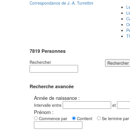
Correspondance de
J.-A. Turrettini
Le
L
C
O
P
T
7819 Personnes
Rechercher
Rechercher
Recherche avancée
Année de naissance :
Intervalle entre
et
Prénom :
Commence par
Contient
Se termine p