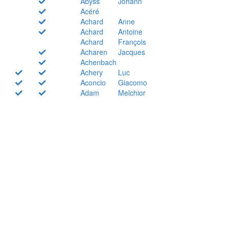
Abyss
Johann
Acéré
Achard
Anne
Achard
Antoine
Achard
François
Acharen
Jacques
Achenbach
Achery
Luc
Aconcio
Giacomo
Adam
Melchior