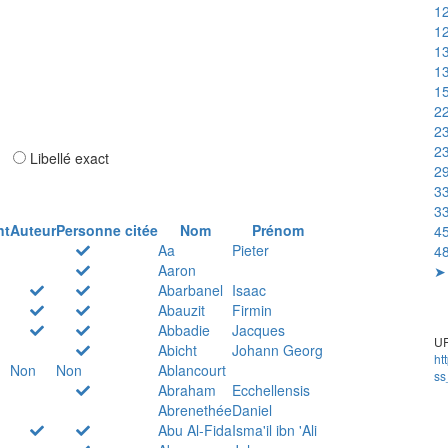
12
12
13
13
15
22
23
23
ar
Libellé exact
29
33
33
nt
Auteur
Personne citée
Nom
Prénom
45
Aa
Pieter
48
Aaron
➤ 
Abarbanel
Isaac
Abauzit
Firmin
Abbadie
Jacques
UR
Abicht
Johann Georg
ht
Non
Non
Ablancourt
ss
Abraham
Ecchellensis
Abrenethée
Daniel
Abu Al-Fida
Isma'il ibn 'Ali