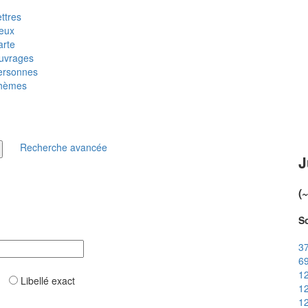
ttres
ieux
arte
uvrages
ersonnes
hèmes
Recherche avancée
J
(
So
37
69
12
ar
Libellé exact
12
12