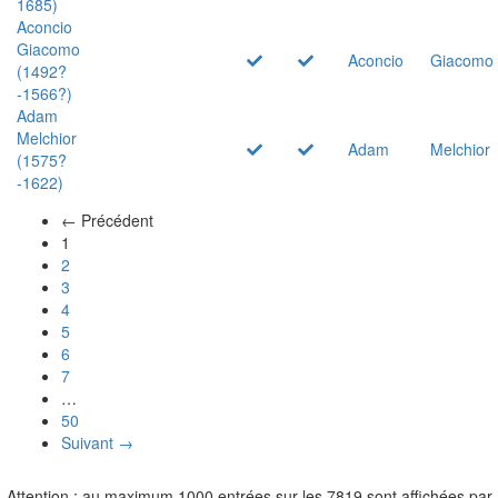
1685)
Aconcio
Giacomo
Aconcio
Giacomo
(1492?
-1566?)
Adam
Melchior
Adam
Melchior
(1575?
-1622)
← Précédent
(actuel)
1
2
3
4
5
6
7
…
50
Suivant →
Attention : au maximum 1000 entrées sur les 7819 sont affichées par