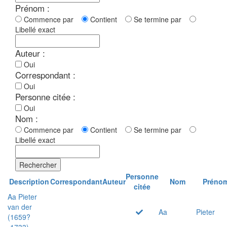
Prénom :
Commence par
Contient
Se termine par
Libellé exact
Auteur :
Oui
Correspondant :
Oui
Personne citée :
Oui
Nom :
Commence par
Contient
Se termine par
Libellé exact
Rechercher
Personne
Description
Correspondant
Auteur
Nom
Préno
citée
Aa Pieter
van der
Aa
Pieter
(1659?
-1733)