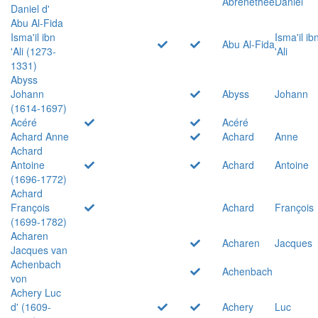
Abrenethée
Daniel
Daniel d'
Abu Al-Fida
Isma'il ibn
Isma'il ib
Abu Al-Fida
'Ali (1273-
'Ali
1331)
Abyss
Johann
Abyss
Johann
(1614-1697)
Acéré
Acéré
Achard Anne
Achard
Anne
Achard
Antoine
Achard
Antoine
(1696-1772)
Achard
François
Achard
François
(1699-1782)
Acharen
Acharen
Jacques
Jacques van
Achenbach
Achenbach
von
Achery Luc
d' (1609-
Achery
Luc