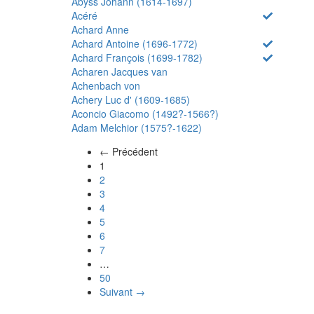
Abyss Johann (1614-1697)
Acéré
Achard Anne
Achard Antoine (1696-1772)
Achard François (1699-1782)
Acharen Jacques van
Achenbach von
Achery Luc d' (1609-1685)
Aconcio Giacomo (1492?-1566?)
Adam Melchior (1575?-1622)
← Précédent
(actuel)
1
2
3
4
5
6
7
…
50
Suivant →