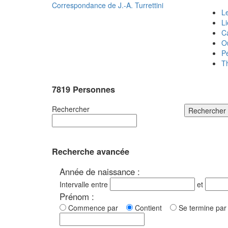
Correspondance de
J.-A. Turrettini
Le
L
C
O
P
T
7819 Personnes
Rechercher
Rechercher
Recherche avancée
Année de naissance :
Intervalle entre
et
Prénom :
Commence par
Contient
Se termine p