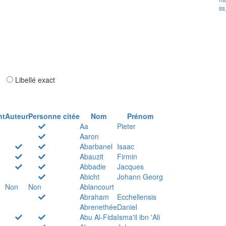
ss
ar
Libellé exact
nt
Auteur
Personne citée
Nom
Prénom
Aa
Pieter
Aaron
Abarbanel
Isaac
Abauzit
Firmin
Abbadie
Jacques
Abicht
Johann Georg
Non
Non
Ablancourt
Abraham
Ecchellensis
Abrenethée
Daniel
Abu Al-Fida
Isma'il ibn 'Ali