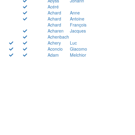
Abyss
Johann
Acéré
Achard
Anne
Achard
Antoine
Achard
François
Acharen
Jacques
Achenbach
Achery
Luc
Aconcio
Giacomo
Adam
Melchior