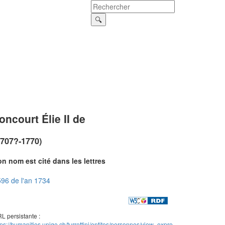
oncourt Élie II de
1707?-1770)
n nom est cité dans les lettres
96 de l'an 1734
L persistante :
tps://humanities.unige.ch/turrettini/entites/personnes/view_expre