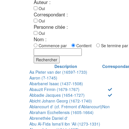
Auteur :
Oui
Correspondant :
Oui
Personne citée :
Oui
Nom :
Commence par
Contient
Se termine p
Rechercher
Description
Corresponda
Aa Pieter van der (1659?-1733)
Aaron (?-1745)
Abarbanel Isaac (1437-1508)
Abauzit Firmin (1679-1767)
Abbadie Jacques (1654-1727)
Abicht Johann Georg (1672-1740)
Ablancourt d' (cf. Frémont d'Ablancourt)
Non
Abraham Ecchellensis (1605-1664)
Abrenethée Daniel d'
Abu Al-Fida Isma'il ibn 'Ali (1273-1331)