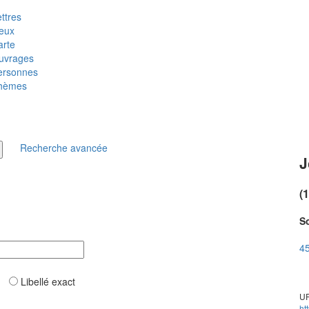
ttres
ieux
arte
uvrages
ersonnes
hèmes
Recherche avancée
J
(
So
45
ar
Libellé exact
UR
ht