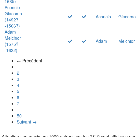
1685)
Aconcio
Giacomo
Aconcio
Giacomo
(1492?
-1566?)
Adam
Melchior
Adam
Melchior
(1575?
-1622)
← Précédent
(actuel)
1
2
3
4
5
6
7
…
50
Suivant →
Attention : au maximum 1000 entrées sur les 7819 sont affichées par