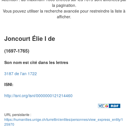
la pagination.
Vous pouvez utiliser la recherche avancée pour restreindre la liste à
afficher.
Joncourt Élie I de
(1697-1765)
Son nom est cité dans les lettres
3187 de l'an 1722
ISNI:
http://isni.org/isni/0000000121214460
URL persistante :
https://humanities.unige.ch/turrettini/entites/personnes/view_express_entity/1
25970