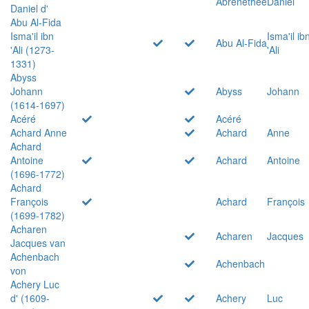
Abrenethée
Daniel
Daniel d'
Abu Al-Fida
Isma'il ibn
Isma'il ib
Abu Al-Fida
'Ali (1273-
'Ali
1331)
Abyss
Johann
Abyss
Johann
(1614-1697)
Acéré
Acéré
Achard Anne
Achard
Anne
Achard
Antoine
Achard
Antoine
(1696-1772)
Achard
François
Achard
François
(1699-1782)
Acharen
Acharen
Jacques
Jacques van
Achenbach
Achenbach
von
Achery Luc
d' (1609-
Achery
Luc