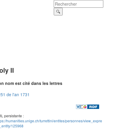
oly II
n nom est cité dans les lettres
51 de l'an 1731
L persistante :
tps://humanities.unige.ch/turrettini/entites/personnes/view_expre
_entity/125968