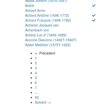
Abyss Johann (1614-1697)
Acéré
Achard Anne
Achard Antoine (1696-1772)
Achard François (1699-1782)
Acharen Jacques van
Achenbach von
Achery Luc d' (1609-1685)
Aconcio Giacomo (1492?-1566?)
Adam Melchior (1575?-1622)
← Précédent
(actuel)
1
2
3
4
5
6
7
…
50
Suivant →