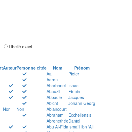
ar
Libellé exact
nt
Auteur
Personne citée
Nom
Prénom
Aa
Pieter
Aaron
Abarbanel
Isaac
Abauzit
Firmin
Abbadie
Jacques
Abicht
Johann Georg
Non
Non
Ablancourt
Abraham
Ecchellensis
Abrenethée
Daniel
Abu Al-Fida
Isma'il ibn 'Ali