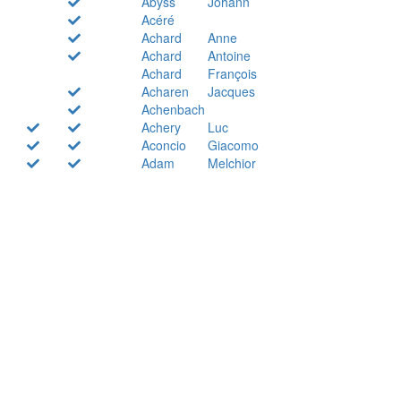
Abyss
Johann
Acéré
Achard
Anne
Achard
Antoine
Achard
François
Acharen
Jacques
Achenbach
Achery
Luc
Aconcio
Giacomo
Adam
Melchior