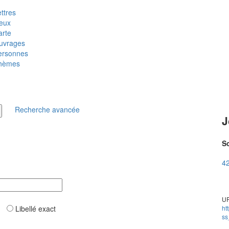
ttres
ieux
arte
uvrages
ersonnes
hèmes
Recherche avancée
J
So
42
UR
ar
Libellé exact
ht
ss