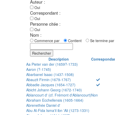
Auteur :
Oui
Correspondant :
Oui
Personne citée :
Oui
Nom :
Commence par
Contient
Se termine p
Rechercher
Description
Corresponda
Aa Pieter van der (1659?-1733)
Aaron (?-1745)
Abarbanel Isaac (1437-1508)
Abauzit Firmin (1679-1767)
Abbadie Jacques (1654-1727)
Abicht Johann Georg (1672-1740)
Ablancourt d' (cf. Frémont d'Ablancourt)
Non
Abraham Ecchellensis (1605-1664)
Abrenethée Daniel d'
Abu Al-Fida Isma'il ibn 'Ali (1273-1331)