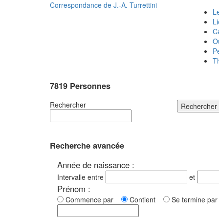
Correspondance de
J.-A. Turrettini
Le
L
C
O
P
T
7819 Personnes
Rechercher
Rechercher
Recherche avancée
Année de naissance :
Intervalle entre
et
Prénom :
Commence par
Contient
Se termine p