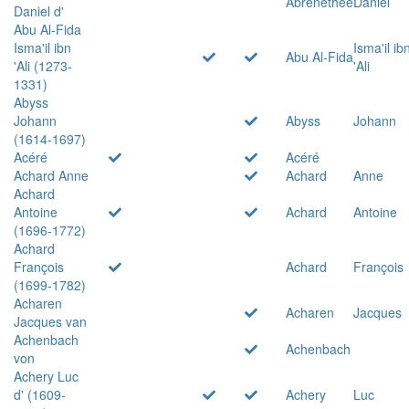
Abrenethée
Daniel
Daniel d'
Abu Al-Fida
Isma'il ibn
Isma'il ib
Abu Al-Fida
'Ali (1273-
'Ali
1331)
Abyss
Johann
Abyss
Johann
(1614-1697)
Acéré
Acéré
Achard Anne
Achard
Anne
Achard
Antoine
Achard
Antoine
(1696-1772)
Achard
François
Achard
François
(1699-1782)
Acharen
Acharen
Jacques
Jacques van
Achenbach
Achenbach
von
Achery Luc
d' (1609-
Achery
Luc