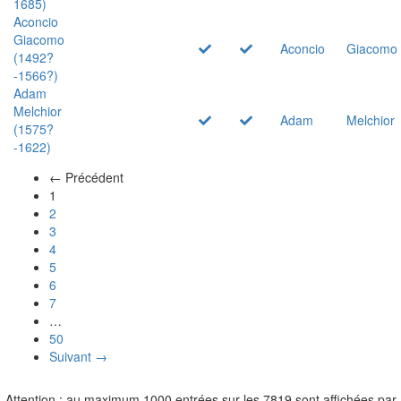
1685)
Aconcio
Giacomo
Aconcio
Giacomo
(1492?
-1566?)
Adam
Melchior
Adam
Melchior
(1575?
-1622)
← Précédent
(actuel)
1
2
3
4
5
6
7
…
50
Suivant →
Attention : au maximum 1000 entrées sur les 7819 sont affichées par