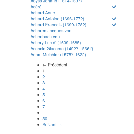
Abyss Johann (1614-1697)
Acéré
Achard Anne
Achard Antoine (1696-1772)
Achard François (1699-1782)
Acharen Jacques van
Achenbach von
Achery Luc d' (1609-1685)
Aconcio Giacomo (1492?-1566?)
Adam Melchior (1575?-1622)
← Précédent
(actuel)
1
2
3
4
5
6
7
…
50
Suivant →