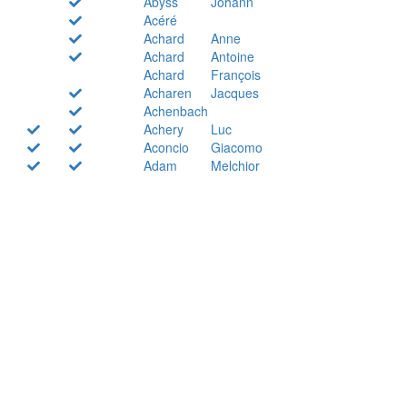
Abyss
Johann
Acéré
Achard
Anne
Achard
Antoine
Achard
François
Acharen
Jacques
Achenbach
Achery
Luc
Aconcio
Giacomo
Adam
Melchior