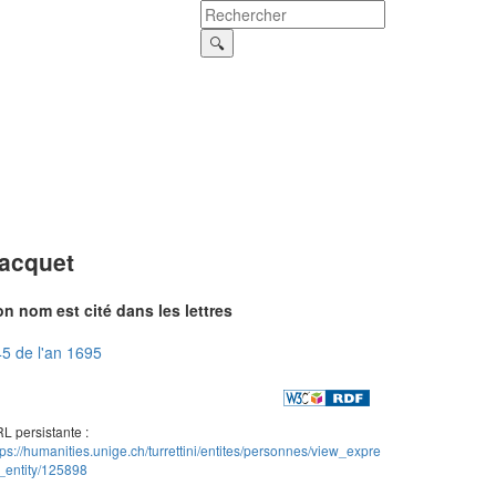
acquet
n nom est cité dans les lettres
5 de l'an 1695
L persistante :
tps://humanities.unige.ch/turrettini/entites/personnes/view_expre
_entity/125898