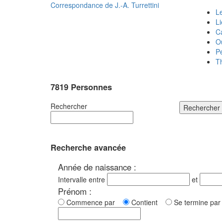
Correspondance de
J.-A. Turrettini
Le
L
C
O
P
T
7819 Personnes
Rechercher
Rechercher
Recherche avancée
Année de naissance :
Intervalle entre
et
Prénom :
Commence par
Contient
Se termine p