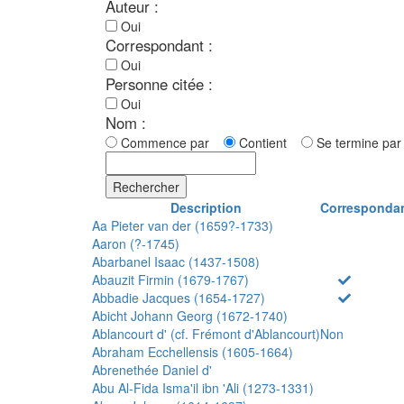
Auteur :
Oui
Correspondant :
Oui
Personne citée :
Oui
Nom :
Commence par
Contient
Se termine p
Rechercher
Description
Corresponda
Aa Pieter van der (1659?-1733)
Aaron (?-1745)
Abarbanel Isaac (1437-1508)
Abauzit Firmin (1679-1767)
Abbadie Jacques (1654-1727)
Abicht Johann Georg (1672-1740)
Ablancourt d' (cf. Frémont d'Ablancourt)
Non
Abraham Ecchellensis (1605-1664)
Abrenethée Daniel d'
Abu Al-Fida Isma'il ibn 'Ali (1273-1331)