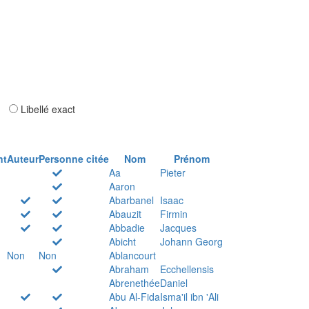
ar
Libellé exact
nt
Auteur
Personne citée
Nom
Prénom
Aa
Pieter
Aaron
Abarbanel
Isaac
Abauzit
Firmin
Abbadie
Jacques
Abicht
Johann Georg
Non
Non
Ablancourt
Abraham
Ecchellensis
Abrenethée
Daniel
Abu Al-Fida
Isma'il ibn 'Ali