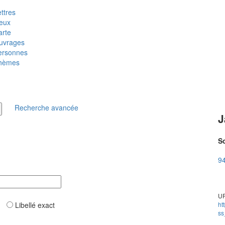
ttres
ieux
arte
uvrages
ersonnes
hèmes
Recherche avancée
J
So
94
UR
ar
Libellé exact
ht
ss