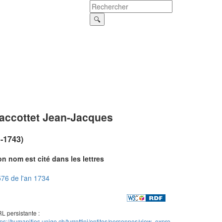
accottet Jean-Jacques
?-1743)
n nom est cité dans les lettres
76 de l'an 1734
L persistante :
tps://humanities.unige.ch/turrettini/entites/personnes/view_expre