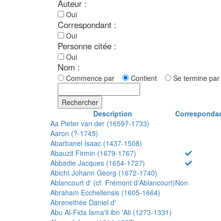
Auteur :
Oui
Correspondant :
Oui
Personne citée :
Oui
Nom :
Commence par
Contient
Se termine p
Rechercher
Description
Corresponda
Aa Pieter van der (1659?-1733)
Aaron (?-1745)
Abarbanel Isaac (1437-1508)
Abauzit Firmin (1679-1767)
Abbadie Jacques (1654-1727)
Abicht Johann Georg (1672-1740)
Ablancourt d' (cf. Frémont d'Ablancourt)
Non
Abraham Ecchellensis (1605-1664)
Abrenethée Daniel d'
Abu Al-Fida Isma'il ibn 'Ali (1273-1331)