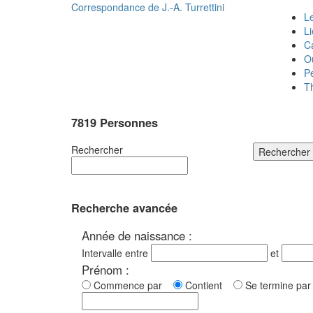
Correspondance de
J.-A. Turrettini
Le
L
C
O
P
T
7819 Personnes
Rechercher
Rechercher
Recherche avancée
Année de naissance :
Intervalle entre
et
Prénom :
Commence par
Contient
Se termine p