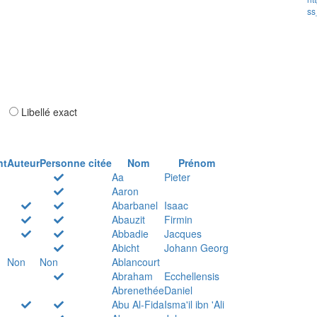
ss
ar
Libellé exact
nt
Auteur
Personne citée
Nom
Prénom
Aa
Pieter
Aaron
Abarbanel
Isaac
Abauzit
Firmin
Abbadie
Jacques
Abicht
Johann Georg
Non
Non
Ablancourt
Abraham
Ecchellensis
Abrenethée
Daniel
Abu Al-Fida
Isma'il ibn 'Ali