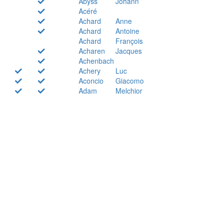
Abyss
Johann
Acéré
Achard
Anne
Achard
Antoine
Achard
François
Acharen
Jacques
Achenbach
Achery
Luc
Aconcio
Giacomo
Adam
Melchior