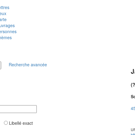
ttres
ieux
arte
uvrages
ersonnes
hèmes
Recherche avancée
J
(
So
45
ar
Libellé exact
UR
ht