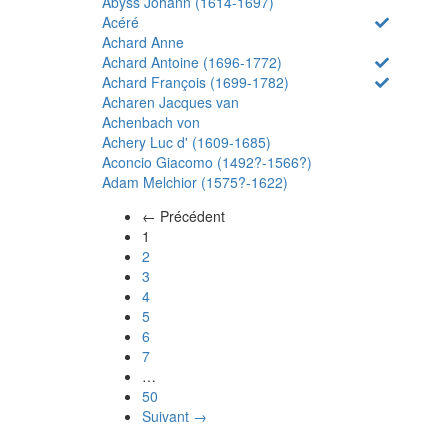
Abyss Johann (1614-1697)
Acéré
Achard Anne
Achard Antoine (1696-1772)
Achard François (1699-1782)
Acharen Jacques van
Achenbach von
Achery Luc d' (1609-1685)
Aconcio Giacomo (1492?-1566?)
Adam Melchior (1575?-1622)
← Précédent
(actuel)
1
2
3
4
5
6
7
…
50
Suivant →