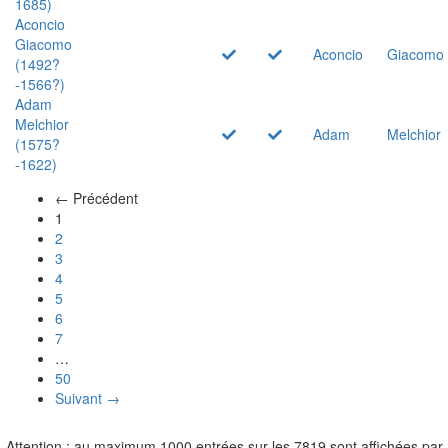
1685)
Aconcio
Giacomo
Aconcio
Giacomo
(1492?
-1566?)
Adam
Melchior
Adam
Melchior
(1575?
-1622)
← Précédent
(actuel)
1
2
3
4
5
6
7
…
50
Suivant →
Attention : au maximum 1000 entrées sur les 7819 sont affichées par