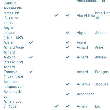
Abrenethée
Daniel
Daniel d'
Abu Al-Fida
Isma'il ibn
Isma'il ib
Abu Al-Fida
'Ali (1273-
'Ali
1331)
Abyss
Johann
Abyss
Johann
(1614-1697)
Acéré
Acéré
Achard Anne
Achard
Anne
Achard
Antoine
Achard
Antoine
(1696-1772)
Achard
François
Achard
François
(1699-1782)
Acharen
Acharen
Jacques
Jacques van
Achenbach
Achenbach
von
Achery Luc
d' (1609-
Achery
Luc