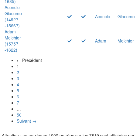
1685)
Aconcio
Giacomo
Aconcio
Giacomo
(1492?
-1566?)
Adam
Melchior
Adam
Melchior
(1575?
-1622)
← Précédent
(actuel)
1
2
3
4
5
6
7
…
50
Suivant →
Attention : au maximum 1000 entrées sur les 7819 sont affichées par