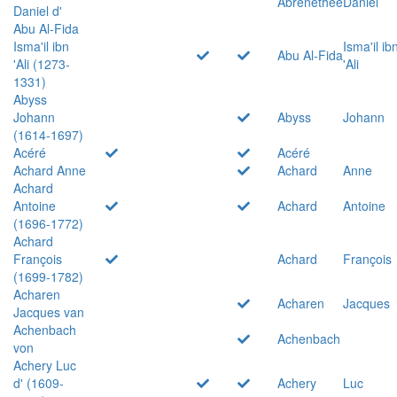
Abrenethée
Daniel
Daniel d'
Abu Al-Fida
Isma'il ibn
Isma'il ib
Abu Al-Fida
'Ali (1273-
'Ali
1331)
Abyss
Johann
Abyss
Johann
(1614-1697)
Acéré
Acéré
Achard Anne
Achard
Anne
Achard
Antoine
Achard
Antoine
(1696-1772)
Achard
François
Achard
François
(1699-1782)
Acharen
Acharen
Jacques
Jacques van
Achenbach
Achenbach
von
Achery Luc
d' (1609-
Achery
Luc