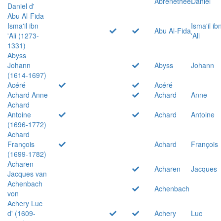
Abrenethée
Daniel
Daniel d'
Abu Al-Fida
Isma'il ibn
Isma'il ib
Abu Al-Fida
'Ali (1273-
'Ali
1331)
Abyss
Johann
Abyss
Johann
(1614-1697)
Acéré
Acéré
Achard Anne
Achard
Anne
Achard
Antoine
Achard
Antoine
(1696-1772)
Achard
François
Achard
François
(1699-1782)
Acharen
Acharen
Jacques
Jacques van
Achenbach
Achenbach
von
Achery Luc
d' (1609-
Achery
Luc