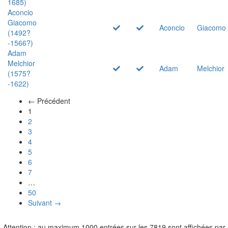
1685)
Aconcio
Giacomo
Aconcio
Giacomo
(1492?
-1566?)
Adam
Melchior
Adam
Melchior
(1575?
-1622)
← Précédent
(actuel)
1
2
3
4
5
6
7
…
50
Suivant →
Attention : au maximum 1000 entrées sur les 7819 sont affichées par