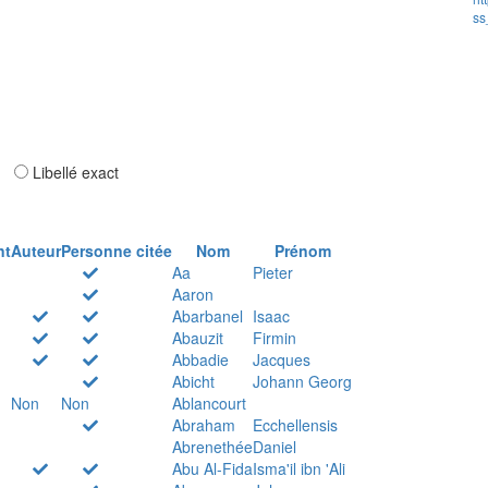
ss
ar
Libellé exact
nt
Auteur
Personne citée
Nom
Prénom
Aa
Pieter
Aaron
Abarbanel
Isaac
Abauzit
Firmin
Abbadie
Jacques
Abicht
Johann Georg
Non
Non
Ablancourt
Abraham
Ecchellensis
Abrenethée
Daniel
Abu Al-Fida
Isma'il ibn 'Ali