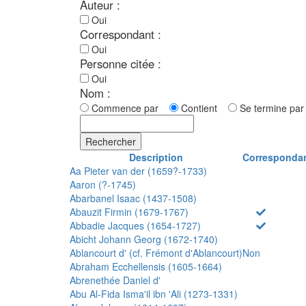
Auteur :
Oui
Correspondant :
Oui
Personne citée :
Oui
Nom :
Commence par
Contient
Se termine p
Rechercher
Description
Corresponda
Aa Pieter van der (1659?-1733)
Aaron (?-1745)
Abarbanel Isaac (1437-1508)
Abauzit Firmin (1679-1767)
Abbadie Jacques (1654-1727)
Abicht Johann Georg (1672-1740)
Ablancourt d' (cf. Frémont d'Ablancourt)
Non
Abraham Ecchellensis (1605-1664)
Abrenethée Daniel d'
Abu Al-Fida Isma'il ibn 'Ali (1273-1331)