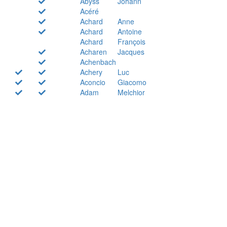
Abyss
Johann
Acéré
Achard
Anne
Achard
Antoine
Achard
François
Acharen
Jacques
Achenbach
Achery
Luc
Aconcio
Giacomo
Adam
Melchior