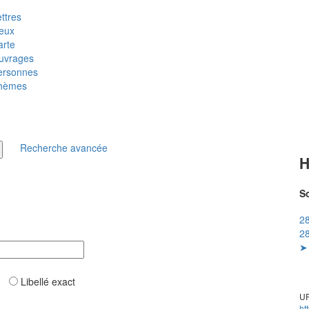
ttres
ieux
arte
uvrages
ersonnes
hèmes
Recherche avancée
H
So
28
28
➤ 
ar
Libellé exact
UR
ht