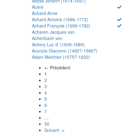
Abyss Johann (1614-1697)
Acéré
Achard Anne
Achard Antoine (1696-1772)
Achard François (1699-1782)
Acharen Jacques van
Achenbach von
Achery Luc d' (1609-1685)
Aconcio Giacomo (1492?-1566?)
Adam Melchior (1575?-1622)
← Précédent
(actuel)
1
2
3
4
5
6
7
…
50
Suivant →