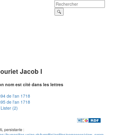
ouriet Jacob I
n nom est cité dans les lettres
94 de l'an 1718
95 de l'an 1718
Lister (2)
L persistante :
tps://humanities.unige.ch/turrettini/entites/personnes/view_expre