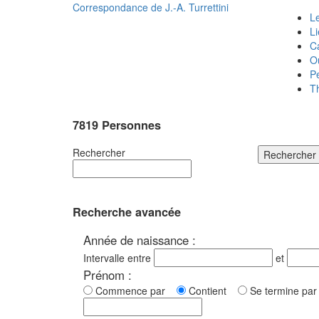
Correspondance de
J.-A. Turrettini
Le
L
C
O
P
T
7819 Personnes
Rechercher
Rechercher
Recherche avancée
Année de naissance :
Intervalle entre
et
Prénom :
Commence par
Contient
Se termine p