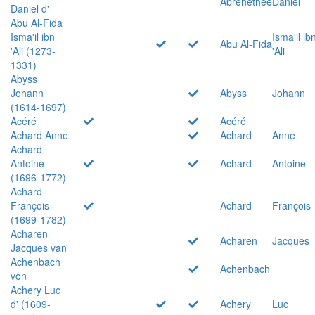
Abrenethée
Daniel
Daniel d'
Abu Al-Fida
Isma'il ibn
Isma'il ib
Abu Al-Fida
'Ali (1273-
'Ali
1331)
Abyss
Johann
Abyss
Johann
(1614-1697)
Acéré
Acéré
Achard Anne
Achard
Anne
Achard
Antoine
Achard
Antoine
(1696-1772)
Achard
François
Achard
François
(1699-1782)
Acharen
Acharen
Jacques
Jacques van
Achenbach
Achenbach
von
Achery Luc
d' (1609-
Achery
Luc