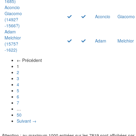
1685)
Aconcio
Giacomo
Aconcio
Giacomo
(1492?
-1566?)
Adam
Melchior
Adam
Melchior
(1575?
-1622)
← Précédent
(actuel)
1
2
3
4
5
6
7
…
50
Suivant →
Attention : au maximum 1000 entrées sur les 7819 sont affichées par