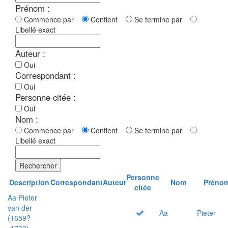
Prénom :
Commence par
Contient
Se termine par
Libellé exact
Auteur :
Oui
Correspondant :
Oui
Personne citée :
Oui
Nom :
Commence par
Contient
Se termine par
Libellé exact
Rechercher
Personne
Description
Correspondant
Auteur
Nom
Préno
citée
Aa Pieter
van der
Aa
Pieter
(1659?
-1733)