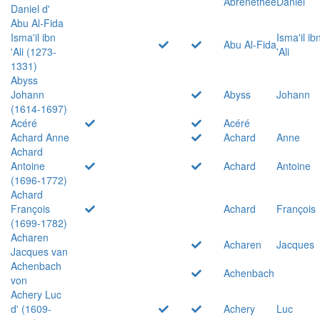
Abrenethée
Daniel
Daniel d'
Abu Al-Fida
Isma'il ibn
Isma'il ib
Abu Al-Fida
'Ali (1273-
'Ali
1331)
Abyss
Johann
Abyss
Johann
(1614-1697)
Acéré
Acéré
Achard Anne
Achard
Anne
Achard
Antoine
Achard
Antoine
(1696-1772)
Achard
François
Achard
François
(1699-1782)
Acharen
Acharen
Jacques
Jacques van
Achenbach
Achenbach
von
Achery Luc
d' (1609-
Achery
Luc