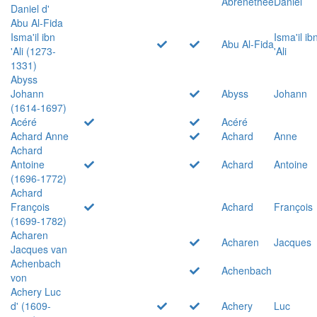
Abrenethée
Daniel
Daniel d'
Abu Al-Fida
Isma'il ibn
Isma'il ib
Abu Al-Fida
'Ali (1273-
'Ali
1331)
Abyss
Johann
Abyss
Johann
(1614-1697)
Acéré
Acéré
Achard Anne
Achard
Anne
Achard
Antoine
Achard
Antoine
(1696-1772)
Achard
François
Achard
François
(1699-1782)
Acharen
Acharen
Jacques
Jacques van
Achenbach
Achenbach
von
Achery Luc
d' (1609-
Achery
Luc