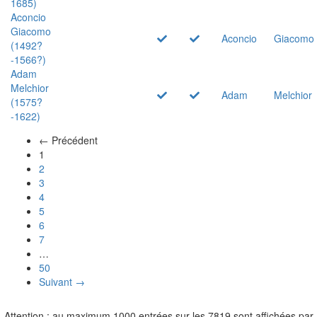
1685)
Aconcio
Giacomo
Aconcio
Giacomo
(1492?
-1566?)
Adam
Melchior
Adam
Melchior
(1575?
-1622)
← Précédent
(actuel)
1
2
3
4
5
6
7
…
50
Suivant →
Attention : au maximum 1000 entrées sur les 7819 sont affichées par