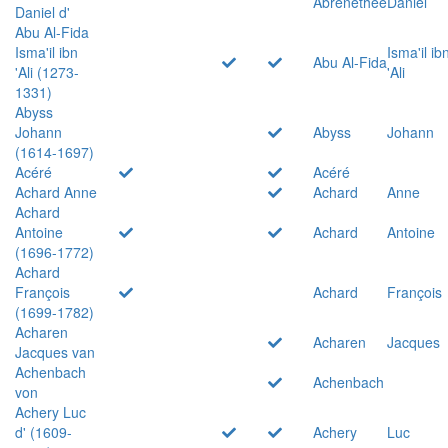
Abrenethée
Daniel
Daniel d'
Abu Al-Fida
Isma'il ibn
Isma'il ib
Abu Al-Fida
'Ali (1273-
'Ali
1331)
Abyss
Johann
Abyss
Johann
(1614-1697)
Acéré
Acéré
Achard Anne
Achard
Anne
Achard
Antoine
Achard
Antoine
(1696-1772)
Achard
François
Achard
François
(1699-1782)
Acharen
Acharen
Jacques
Jacques van
Achenbach
Achenbach
von
Achery Luc
d' (1609-
Achery
Luc