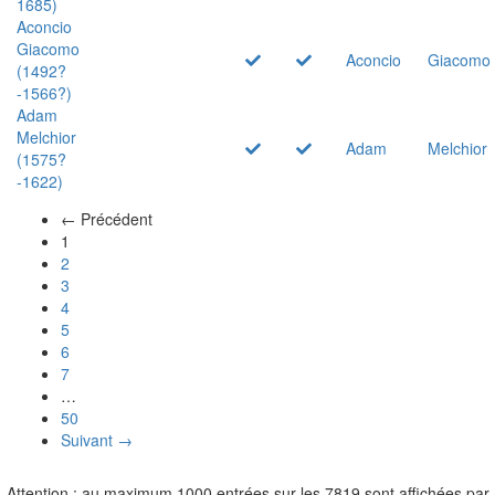
1685)
Aconcio
Giacomo
Aconcio
Giacomo
(1492?
-1566?)
Adam
Melchior
Adam
Melchior
(1575?
-1622)
← Précédent
(actuel)
1
2
3
4
5
6
7
…
50
Suivant →
Attention : au maximum 1000 entrées sur les 7819 sont affichées par