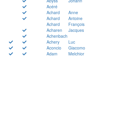
Abyss
Johann
Acéré
Achard
Anne
Achard
Antoine
Achard
François
Acharen
Jacques
Achenbach
Achery
Luc
Aconcio
Giacomo
Adam
Melchior