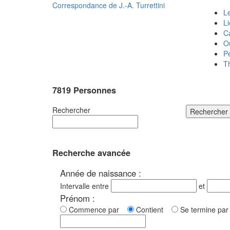
Correspondance de
J.-A. Turrettini
Le
L
C
O
P
T
7819 Personnes
Rechercher
Rechercher
Recherche avancée
Année de naissance :
Intervalle entre
et
Prénom :
Commence par
Contient
Se termine p