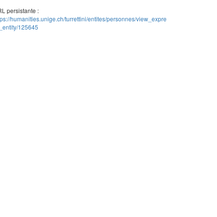
L persistante :
tps://humanities.unige.ch/turrettini/entites/personnes/view_expre
_entity/125645