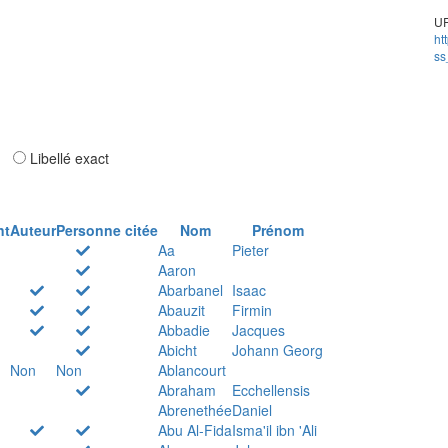
UR
ht
ss
ar
Libellé exact
nt
Auteur
Personne citée
Nom
Prénom
Aa
Pieter
Aaron
Abarbanel
Isaac
Abauzit
Firmin
Abbadie
Jacques
Abicht
Johann Georg
Non
Non
Ablancourt
Abraham
Ecchellensis
Abrenethée
Daniel
Abu Al-Fida
Isma'il ibn 'Ali