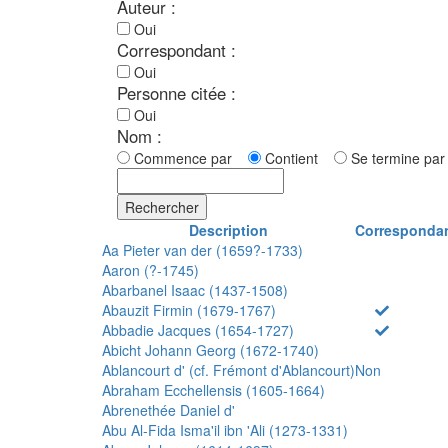
Auteur :
Oui
Correspondant :
Oui
Personne citée :
Oui
Nom :
Commence par
Contient
Se termine p
Rechercher
Description
Corresponda
Aa Pieter van der (1659?-1733)
Aaron (?-1745)
Abarbanel Isaac (1437-1508)
Abauzit Firmin (1679-1767)
Abbadie Jacques (1654-1727)
Abicht Johann Georg (1672-1740)
Ablancourt d' (cf. Frémont d'Ablancourt)
Non
Abraham Ecchellensis (1605-1664)
Abrenethée Daniel d'
Abu Al-Fida Isma'il ibn 'Ali (1273-1331)