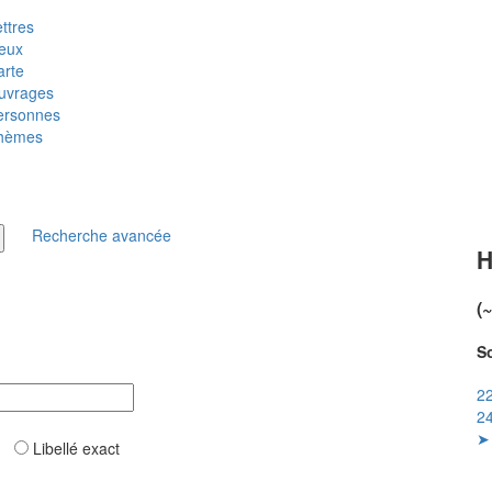
ttres
ieux
arte
uvrages
ersonnes
hèmes
Recherche avancée
H
(
So
22
24
➤ 
ar
Libellé exact