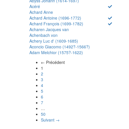
Abyss Johann (1614-1697)
Acéré
Achard Anne
Achard Antoine (1696-1772)
Achard François (1699-1782)
Acharen Jacques van
Achenbach von
Achery Luc d' (1609-1685)
Aconcio Giacomo (1492?-1566?)
Adam Melchior (1575?-1622)
← Précédent
(actuel)
1
2
3
4
5
6
7
…
50
Suivant →