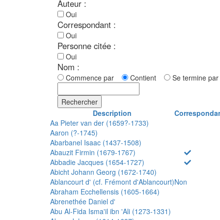
Auteur :
Oui
Correspondant :
Oui
Personne citée :
Oui
Nom :
Commence par
Contient
Se termine p
Rechercher
Description
Corresponda
Aa Pieter van der (1659?-1733)
Aaron (?-1745)
Abarbanel Isaac (1437-1508)
Abauzit Firmin (1679-1767)
Abbadie Jacques (1654-1727)
Abicht Johann Georg (1672-1740)
Ablancourt d' (cf. Frémont d'Ablancourt)
Non
Abraham Ecchellensis (1605-1664)
Abrenethée Daniel d'
Abu Al-Fida Isma'il ibn 'Ali (1273-1331)