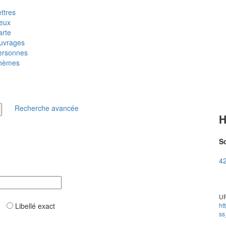
ttres
ieux
arte
uvrages
ersonnes
hèmes
Recherche avancée
H
So
42
UR
ar
Libellé exact
ht
ss