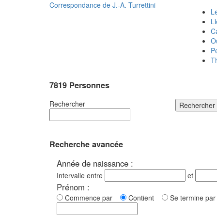
Correspondance de
J.-A. Turrettini
Le
L
C
O
P
T
7819 Personnes
Rechercher
Rechercher
Recherche avancée
Année de naissance :
Intervalle entre
et
Prénom :
Commence par
Contient
Se termine p