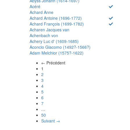
Abyss Johann (1614-1697)
Acéré
Achard Anne
Achard Antoine (1696-1772)
Achard François (1699-1782)
Acharen Jacques van
Achenbach von
Achery Luc d' (1609-1685)
Aconcio Giacomo (1492?-1566?)
Adam Melchior (1575?-1622)
← Précédent
(actuel)
1
2
3
4
5
6
7
…
50
Suivant →