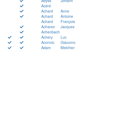
Abyss
Johann
Acéré
Achard
Anne
Achard
Antoine
Achard
François
Acharen
Jacques
Achenbach
Achery
Luc
Aconcio
Giacomo
Adam
Melchior