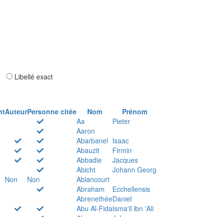
ar
Libellé exact
nt
Auteur
Personne citée
Nom
Prénom
Aa
Pieter
Aaron
Abarbanel
Isaac
Abauzit
Firmin
Abbadie
Jacques
Abicht
Johann Georg
Non
Non
Ablancourt
Abraham
Ecchellensis
Abrenethée
Daniel
Abu Al-Fida
Isma'il ibn 'Ali