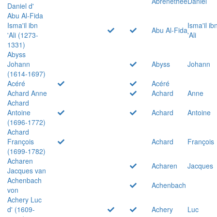
Abrenethée
Daniel
Daniel d'
Abu Al-Fida
Isma'il ibn
Isma'il ib
Abu Al-Fida
'Ali (1273-
'Ali
1331)
Abyss
Johann
Abyss
Johann
(1614-1697)
Acéré
Acéré
Achard Anne
Achard
Anne
Achard
Antoine
Achard
Antoine
(1696-1772)
Achard
François
Achard
François
(1699-1782)
Acharen
Acharen
Jacques
Jacques van
Achenbach
Achenbach
von
Achery Luc
d' (1609-
Achery
Luc