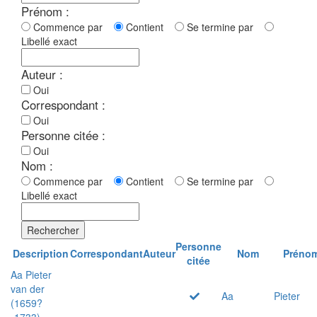
Prénom :
Commence par
Contient
Se termine par
Libellé exact
Auteur :
Oui
Correspondant :
Oui
Personne citée :
Oui
Nom :
Commence par
Contient
Se termine par
Libellé exact
Rechercher
Personne
Description
Correspondant
Auteur
Nom
Préno
citée
Aa Pieter
van der
Aa
Pieter
(1659?
-1733)