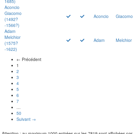
1685)
Aconcio
Giacomo
Aconcio
Giacomo
(1492?
-1566?)
Adam
Melchior
Adam
Melchior
(1575?
-1622)
← Précédent
(actuel)
1
2
3
4
5
6
7
…
50
Suivant →
Attention : au maximum 1000 entrées sur les 7819 sont affichées par