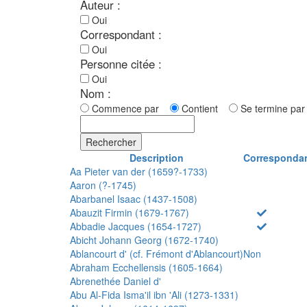
Auteur :
Oui
Correspondant :
Oui
Personne citée :
Oui
Nom :
Commence par
Contient
Se termine p
Rechercher
Description
Corresponda
Aa Pieter van der (1659?-1733)
Aaron (?-1745)
Abarbanel Isaac (1437-1508)
Abauzit Firmin (1679-1767)
Abbadie Jacques (1654-1727)
Abicht Johann Georg (1672-1740)
Ablancourt d' (cf. Frémont d'Ablancourt)
Non
Abraham Ecchellensis (1605-1664)
Abrenethée Daniel d'
Abu Al-Fida Isma'il ibn 'Ali (1273-1331)