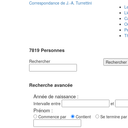
Correspondance de
J.-A. Turrettini
Le
L
C
O
P
T
7819 Personnes
Rechercher
Rechercher
Recherche avancée
Année de naissance :
Intervalle entre
et
Prénom :
Commence par
Contient
Se termine p