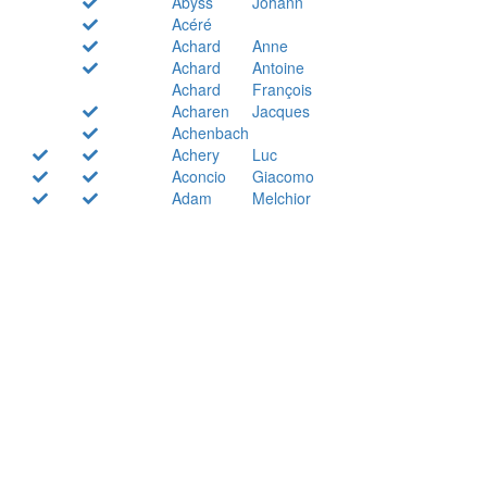
Abyss
Johann
Acéré
Achard
Anne
Achard
Antoine
Achard
François
Acharen
Jacques
Achenbach
Achery
Luc
Aconcio
Giacomo
Adam
Melchior