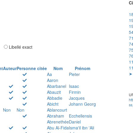
Ci
18
19
19
54
71
74
ar
Libellé exact
75
76
11
11
nt
Auteur
Personne citée
Nom
Prénom
➤ 
Aa
Pieter
Aaron
Abarbanel
Isaac
Abauzit
Firmin
UR
Abbadie
Jacques
ht
Abicht
Johann Georg
ss
Non
Non
Ablancourt
Abraham
Ecchellensis
Abrenethée
Daniel
Abu Al-Fida
Isma'il ibn 'Ali