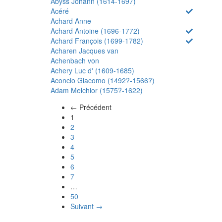
Abyss Johann (1614-1697)
Acéré
Achard Anne
Achard Antoine (1696-1772)
Achard François (1699-1782)
Acharen Jacques van
Achenbach von
Achery Luc d' (1609-1685)
Aconcio Giacomo (1492?-1566?)
Adam Melchior (1575?-1622)
← Précédent
(actuel)
1
2
3
4
5
6
7
…
50
Suivant →