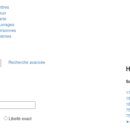
ttres
ieux
arte
uvrages
ersonnes
hèmes
Recherche avancée
H
So
17
18
18
75
75
ar
Libellé exact
➤ 