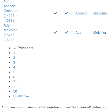
1685)
Aconcio
Giacomo
Aconcio
Giacomo
(1492?
-1566?)
Adam
Melchior
Adam
Melchior
(1575?
-1622)
← Précédent
(actuel)
1
2
3
4
5
6
7
…
50
Suivant →
Attention : au maximum 1000 entrées sur les 7819 sont affichées par