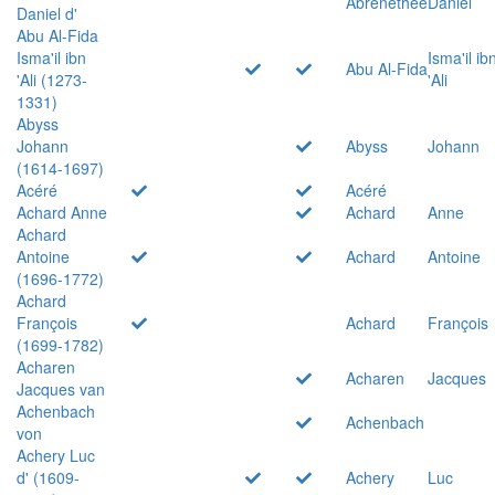
Abrenethée
Daniel
Daniel d'
Abu Al-Fida
Isma'il ibn
Isma'il ib
Abu Al-Fida
'Ali (1273-
'Ali
1331)
Abyss
Johann
Abyss
Johann
(1614-1697)
Acéré
Acéré
Achard Anne
Achard
Anne
Achard
Antoine
Achard
Antoine
(1696-1772)
Achard
François
Achard
François
(1699-1782)
Acharen
Acharen
Jacques
Jacques van
Achenbach
Achenbach
von
Achery Luc
d' (1609-
Achery
Luc