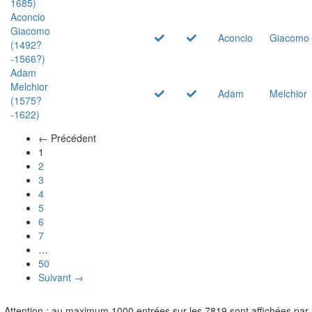
1685)
Aconcio
Giacomo
Aconcio
Giacomo
(1492?
-1566?)
Adam
Melchior
Adam
Melchior
(1575?
-1622)
← Précédent
(actuel)
1
2
3
4
5
6
7
…
50
Suivant →
Attention : au maximum 1000 entrées sur les 7819 sont affichées par