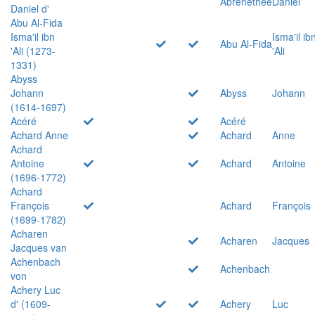
Abrenethée
Daniel
Daniel d'
Abu Al-Fida
Isma'il ibn
Isma'il ib
Abu Al-Fida
'Ali (1273-
'Ali
1331)
Abyss
Johann
Abyss
Johann
(1614-1697)
Acéré
Acéré
Achard Anne
Achard
Anne
Achard
Antoine
Achard
Antoine
(1696-1772)
Achard
François
Achard
François
(1699-1782)
Acharen
Acharen
Jacques
Jacques van
Achenbach
Achenbach
von
Achery Luc
d' (1609-
Achery
Luc